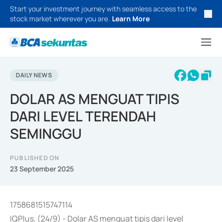
Start your investment journey with seamless access to the
stock market wherever you are.
Learn More
DAILY NEWS
DOLAR AS MENGUAT TIPIS
DARI LEVEL TERENDAH
SEMINGGU
PUBLISHED ON
23 September 2025
1758681515747114
IQPlus, (24/9) - Dolar AS menguat tipis dari level