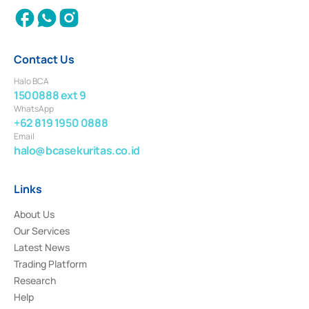
Contact Us
Halo BCA
1500888 ext 9
WhatsApp
+62 819 1950 0888
Email
halo@bcasekuritas.co.id
Links
About Us
Our Services
Latest News
Trading Platform
Research
Help