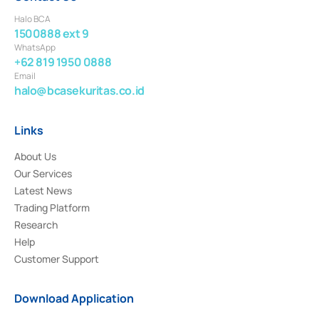
Halo BCA
1500888 ext 9
WhatsApp
+62 819 1950 0888
Email
halo@bcasekuritas.co.id
Links
About Us
Our Services
Latest News
Trading Platform
Research
Help
Customer Support
Download Application