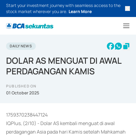
Start your investment journey with seamless access to the
stock market wherever you are.
Learn More
DAILY NEWS
DOLAR AS MENGUAT DI AWAL
PERDAGANGAN KAMIS
PUBLISHED ON
01 October 2025
1759370238447124
IQPlus, (2/10) - Dolar AS kembali menguat di awal
perdagangan Asia pada hari Kamis setelah Mahkamah