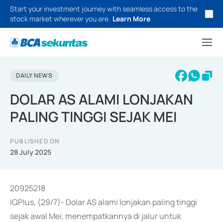
Start your investment journey with seamless access to the
stock market wherever you are.
Learn More
DAILY NEWS
DOLAR AS ALAMI LONJAKAN
PALING TINGGI SEJAK MEI
PUBLISHED ON
28 July 2025
20925218
IQPlus, (29/7)- Dolar AS alami lonjakan paling tinggi
sejak awal Mei, menempatkannya di jalur untuk