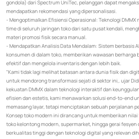
gondola) dari Spectrum UniTec, pelanggan dapat mengakses
mendapatkan rekomendasi yang dipersonalisasi.
- Mengoptimalkan Efisiensi Operasional: Teknologi DMM
time di seluruh jaringan toko dari satu pusat kendali, 
materi promosi fisik secara manual.
- Mendapatkan Analisis Data Mendalam: Sistem berbasis 
konsumen di dalam toko, memberikan wawasan berharga bag
efektif dan mengelola inventaris dengan lebih baik.
"Kami tidak lagi melihat batasan antara dunia fisik dan digi
untuk mendorong transformasi sejati di sektor ini,. ujar
kekuatan DMMX dalam teknologi interaktif dan keunggula
efisien dan estetis, kami menawarkan solusi end-to-end 
memasang layar, tetapi menciptakan sebuah perjalanan p
Konsep toko modern ini dirancang untuk memberikan nilai ta
toko kelontong modern, supermarket, hingga gerai fesyen d
berkualitas tinggi dengan teknologi digital yang relevan 