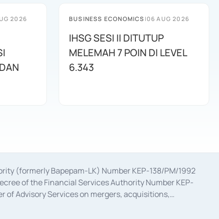
UG 2026
BUSINESS ECONOMICS
|
06 AUG 2026
IHSG SESI II DITUTUP
I
MELEMAH 7 POIN DI LEVEL
 DAN
6.343
uthority (formerly Bapepam-LK) Number KEP-138/PM/1992
decree of the Financial Services Authority Number KEP-
 of Advisory Services on mergers, acquisitions,
bruary 28, 2014, a business license as a provider of
ial Services Authority Number S-67/PM.21/2017 dated