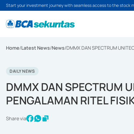
Start your investment journey with seamless access to the stock 
Home
/
Latest News
/
News
/
DMMX DAN SPECTRUM UNITEC S
DAILY NEWS
DMMX DAN SPECTRUM UN
PENGALAMAN RITEL FISIK
Share via