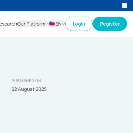
esearch
Our Platform
EN
Login
Register
ID
EN
PUBLISHED ON
22 August 2025