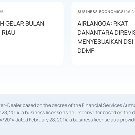
26
BUSINESS ECONOMICS
|
06 A
AH GELAR BULAN
AIRLANGGA: RKAT
I RIAU
DANANTARA DIREVIS
MENYESUAIKAN DSI
DDMF
oker-Dealer based on the decree of the Financial Services A
28, 2014, a business license as an Underwriter based on the 
014 dated February 28, 2014, a business license as a provider
 Financial Services Authority Number S-67/PM.21/2014 dated Fe
and joint ventures based on the decision letter of the Financ