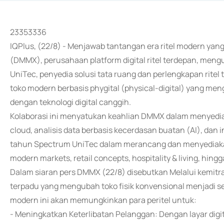
23353336
IQPlus, (22/8) - Menjawab tantangan era ritel modern yan
(DMMX), perusahaan platform digital ritel terdepan, men
UniTec, penyedia solusi tata ruang dan perlengkapan ritel
toko modern berbasis phygital (physical-digital) yang meng
dengan teknologi digital canggih.
Kolaborasi ini menyatukan keahlian DMMX dalam menyediakan
cloud, analisis data berbasis kecerdasan buatan (AI), dan
tahun Spectrum UniTec dalam merancang dan menyediakan 
modern markets, retail concepts, hospitality & living, hin
Dalam siaran pers DMMX (22/8) disebutkan Melalui kemitr
terpadu yang mengubah toko fisik konvensional menjadi se
modern ini akan memungkinkan para peritel untuk:
- Meningkatkan Keterlibatan Pelanggan: Dengan layar digita