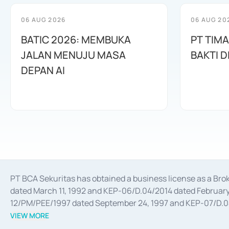
06 AUG 2026
06 AUG 20
BATIC 2026: MEMBUKA
PT TIM
JALAN MENUJU MASA
BAKTI D
DEPAN AI
PT BCA Sekuritas has obtained a business license as a Br
dated March 11, 1992 and KEP-06/D.04/2014 dated February 
12/PM/PEE/1997 dated September 24, 1997 and KEP-07/D.04/2
divestments, and joint ventures based on the decree of the
VIEW MORE
Advisory Services for mergers, acquisitions, divestments, 