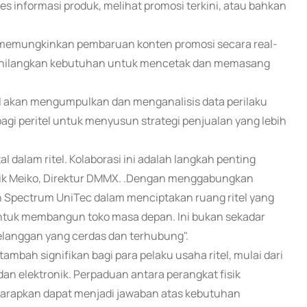
 informasi produk, melihat promosi terkini, atau bahkan
X memungkinkan pembaruan konten promosi secara real-
menghilangkan kebutuhan untuk mencetak dan memasang
AI akan mengumpulkan dan menganalisis data perilaku
i peritel untuk menyusun strategi penjualan yang lebih
tal dalam ritel. Kolaborasi ini adalah langkah penting
 Didik Meiko, Direktur DMMX. .Dengan menggabungkan
n Spectrum UniTec dalam menciptakan ruang ritel yang
untuk membangun toko masa depan. Ini bukan sekadar
elanggan yang cerdas dan terhubung".
mbah signifikan bagi para pelaku usaha ritel, mulai dari
an elektronik. Perpaduan antara perangkat fisik
diharapkan dapat menjadi jawaban atas kebutuhan