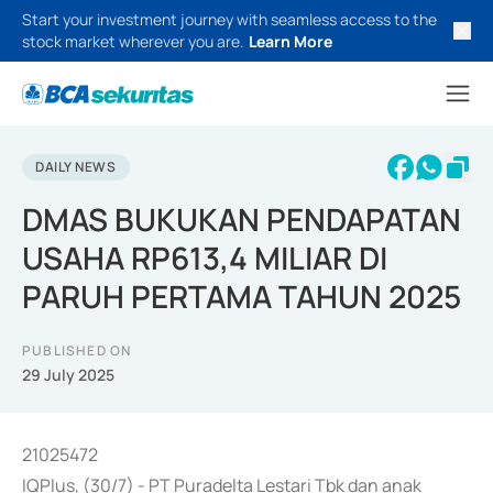
Start your investment journey with seamless access to the
stock market wherever you are.
Learn More
DAILY NEWS
DMAS BUKUKAN PENDAPATAN
USAHA RP613,4 MILIAR DI
PARUH PERTAMA TAHUN 2025
PUBLISHED ON
29 July 2025
21025472
IQPlus, (30/7) - PT Puradelta Lestari Tbk dan anak