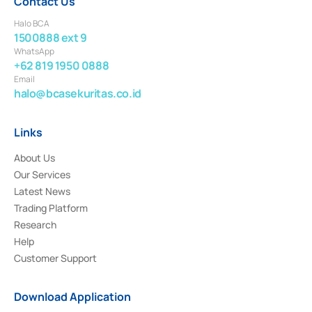
Contact Us
Halo BCA
1500888 ext 9
WhatsApp
+62 819 1950 0888
Email
halo@bcasekuritas.co.id
Links
About Us
Our Services
Latest News
Trading Platform
Research
Help
Customer Support
Download Application