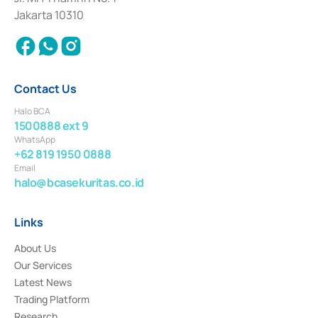
Settlement of Commercial Paper Transactions whose license was issued in
Jakarta 10310
2018.
Contact Us
Halo BCA
1500888 ext 9
WhatsApp
+62 819 1950 0888
Email
halo@bcasekuritas.co.id
Links
About Us
Our Services
Latest News
Trading Platform
Research