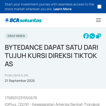
Start your investment journey with seamless access to the
stock market wherever you are.
Learn More
DAILY NEWS
BYTEDANCE DAPAT SATU DARI
TUJUH KURSI DIREKSI TIKTOK
AS
PUBLISHED ON
21 September 2025
1758501231550676
IQPlus, (22/9) - Kesepakatan Amerika Serikat-Tiongkok