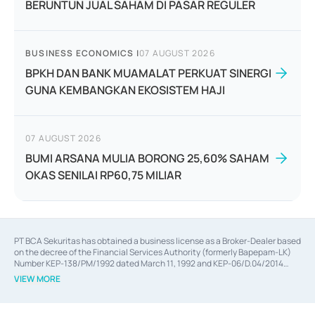
BERUNTUN JUAL SAHAM DI PASAR REGULER
BUSINESS ECONOMICS
|
07 AUGUST 2026
BPKH DAN BANK MUAMALAT PERKUAT SINERGI
GUNA KEMBANGKAN EKOSISTEM HAJI
07 AUGUST 2026
BUMI ARSANA MULIA BORONG 25,60% SAHAM
OKAS SENILAI RP60,75 MILIAR
PT BCA Sekuritas has obtained a business license as a Broker-Dealer based
on the decree of the Financial Services Authority (formerly Bapepam-LK)
Number KEP-138/PM/1992 dated March 11, 1992 and KEP-06/D.04/2014
dated February 28, 2014, a business license as an Underwriter based on the
VIEW MORE
decree of the Financial Services Authority Number KEP-12/PM/PEE/1997
dated September 24, 1997 and KEP-07/D.04/2014 dated February 28, 2014,
a business license as a provider of Advisory Services on mergers,