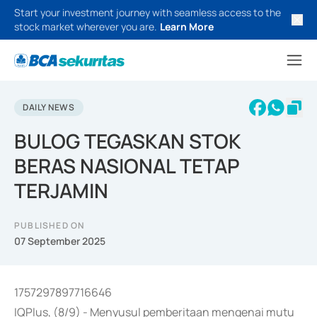
Start your investment journey with seamless access to the
stock market wherever you are.
Learn More
DAILY NEWS
BULOG TEGASKAN STOK
BERAS NASIONAL TETAP
TERJAMIN
PUBLISHED ON
07 September 2025
1757297897716646
IQPlus, (8/9) - Menyusul pemberitaan mengenai mutu