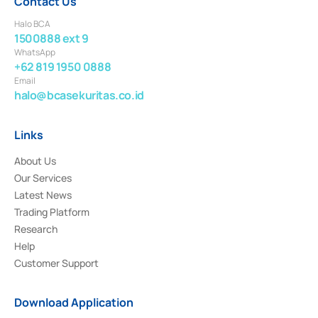
Contact Us
Halo BCA
1500888 ext 9
WhatsApp
+62 819 1950 0888
Email
halo@bcasekuritas.co.id
Links
About Us
Our Services
Latest News
Trading Platform
Research
Help
Customer Support
Download Application