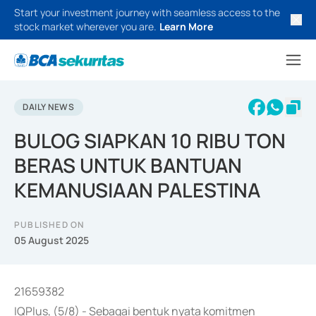
Start your investment journey with seamless access to the
stock market wherever you are.
Learn More
DAILY NEWS
BULOG SIAPKAN 10 RIBU TON
BERAS UNTUK BANTUAN
KEMANUSIAAN PALESTINA
PUBLISHED ON
05 August 2025
21659382
IQPlus, (5/8) - Sebagai bentuk nyata komitmen