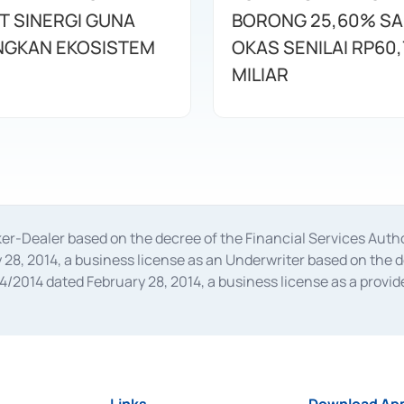
T SINERGI GUNA
BORONG 25,60% S
GKAN EKOSISTEM
OKAS SENILAI RP60,
MILIAR
oker-Dealer based on the decree of the Financial Services A
28, 2014, a business license as an Underwriter based on the 
014 dated February 28, 2014, a business license as a provider
 Financial Services Authority Number S-67/PM.21/2014 dated Fe
and joint ventures based on the decision letter of the Financ
 Bank Indonesia, among others as an Intermediary for the Impl
usiness licenses from Bank Indonesia as a Supporting Institut
e was issued in 2018.