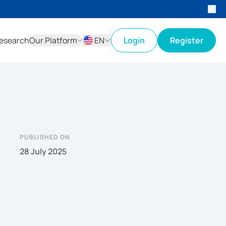
esearch
Our Platform
EN
Login
Register
ID
EN
PUBLISHED ON
28 July 2025