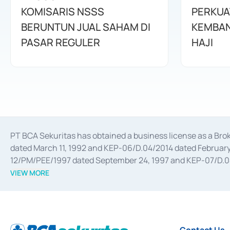
KOMISARIS NSSS
PERKUA
BERUNTUN JUAL SAHAM DI
KEMBAN
PASAR REGULER
HAJI
PT BCA Sekuritas has obtained a business license as a Br
dated March 11, 1992 and KEP-06/D.04/2014 dated February 
12/PM/PEE/1997 dated September 24, 1997 and KEP-07/D.04/2
divestments, and joint ventures based on the decree of the
VIEW MORE
Advisory Services for mergers, acquisitions, divestments, 
February 3, 2017, and several other business licenses from
Money Market whose license was issued in 2017 and other b
Settlement of Commercial Paper Transactions whose licens