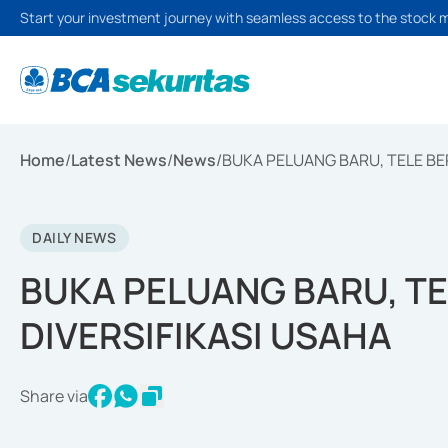
Start your investment journey with seamless access to the stock 
Home
/
Latest News
/
News
/
BUKA PELUANG BARU, TELE BE
DAILY NEWS
BUKA PELUANG BARU, T
DIVERSIFIKASI USAHA
Share via