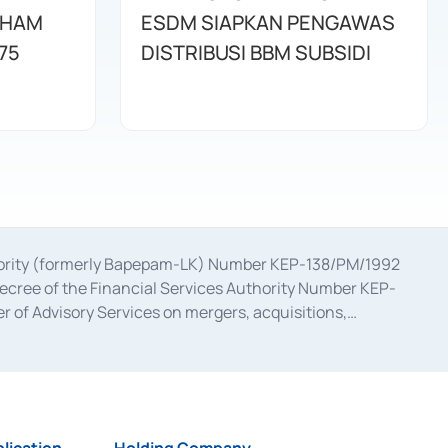
AHAM
ESDM SIAPKAN PENGAWAS
75
DISTRIBUSI BBM SUBSIDI
uthority (formerly Bapepam-LK) Number KEP-138/PM/1992
decree of the Financial Services Authority Number KEP-
 of Advisory Services on mergers, acquisitions,
bruary 28, 2014, a business license as a provider of
ial Services Authority Number S-67/PM.21/2017 dated
ementation of Certificate of Deposit Transactions in the
ion for the Issuance, Transaction, and Administration and