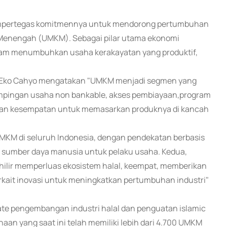
 mempertegas komitmennya untuk mendorong pertumbuhan
n Menengah (UMKM). Sebagai pilar utama ekonomi
alam menumbuhkan usaha kerakayatan yang produktif,
ro Eko Cahyo mengatakan "UMKM menjadi segmen yang
dampingan usaha non bankable, akses pembiayaan,program
kan kesempatan untuk memasarkan produknya di kancah
MKM di seluruh Indonesia, dengan pendekatan berbasis
 sumber daya manusia untuk pelaku usaha. Kedua,
ga hilir memperluas ekosistem halal, keempat, memberikan
rkait inovasi untuk meningkatkan pertumbuhan industri"
ate pengembangan industri halal dan penguatan islamic
aan yang saat ini telah memiliki lebih dari 4.700 UMKM