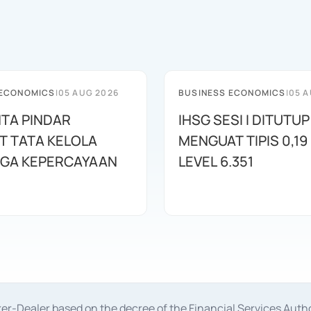
 ECONOMICS
|
05 AUG 2026
BUSINESS ECONOMICS
|
05 A
NTA PINDAR
IHSG SESI I DITUTUP
T TATA KELOLA
MENGUAT TIPIS 0,19 
AGA KEPERCAYAAN
LEVEL 6.351
oker-Dealer based on the decree of the Financial Services A