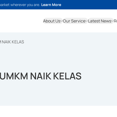
market wherever you are.
Learn More
About Us
Our Service
Latest News
R
 NAIK KELAS
I UMKM NAIK KELAS