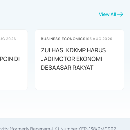
View All
UG 2026
BUSINESS ECONOMICS
|
05 AUG 2026
ZULHAS: KDKMP HARUS
POIN DI
JADI MOTOR EKONOMI
DESAASAR RAKYAT
uthority (formerly Bapepam-LK) Number KEP-138/PM/1992