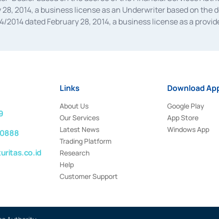
28, 2014, a business license as an Underwriter based on the 
014 dated February 28, 2014, a business license as a provider
 Financial Services Authority Number S-67/PM.21/2014 dated Fe
and joint ventures based on the decision letter of the Financ
 Bank Indonesia, among others as an Intermediary for the Impl
usiness licenses from Bank Indonesia as a Supporting Institut
e was issued in 2018.
Links
Download App
About Us
Google Play
9
Our Services
App Store
Latest News
Windows App
 0888
Trading Platform
ritas.co.id
Research
Help
Customer Support