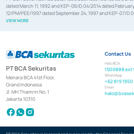
dated March 11, 1992 and KEP-06/D.04/2014 dated February 
12/PM/PEE/1997 dated September 24, 1997 and KEP-07/D.04/2
divestments, and joint ventures based on the decree of the
VIEW MORE
Advisory Services for mergers, acquisitions, divestments, 
February 3, 2017, and several other business licenses from
Money Market whose license was issued in 2017 and other b
Settlement of Commercial Paper Transactions whose licens
Contact Us
Halo BCA
PT BCA Sekuritas
1500888 ext 
WhatsApp
Menara BCA 41st Floor,
+62 819 1950
Grand Indonesia
Email
Jl. MH Thamrin No. 1
halo@bcaseku
Jakarta 10310