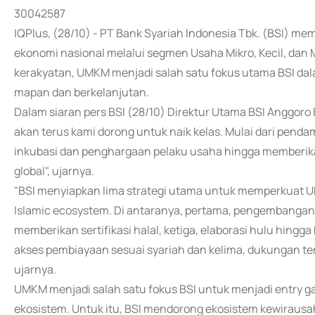
30042587
IQPlus, (28/10) - PT Bank Syariah Indonesia Tbk. (BSI)
ekonomi nasional melalui segmen Usaha Mikro, Kecil, da
kerakyatan, UMKM menjadi salah satu fokus utama BSI d
mapan dan berkelanjutan.
Dalam siaran pers BSI (28/10) Direktur Utama BSI Anggo
akan terus kami dorong untuk naik kelas. Mulai dari pen
inkubasi dan penghargaan pelaku usaha hingga memberi
global", ujarnya.
"BSI menyiapkan lima strategi utama untuk memperkuat U
Islamic ecosystem. Di antaranya, pertama, pengembangan
memberikan sertifikasi halal, ketiga, elaborasi hulu hing
akses pembiayaan sesuai syariah dan kelima, dukungan te
ujarnya.
UMKM menjadi salah satu fokus BSI untuk menjadi entry g
ekosistem. Untuk itu, BSI mendorong ekosistem kewirausah