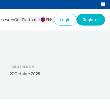
esearch
Our Platform
EN
Login
Register
ID
EN
PUBLISHED ON
27 October 2025