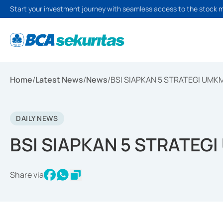
Start your investment journey with seamless access to the stock 
Home
/
Latest News
/
News
/
BSI SIAPKAN 5 STRATEGI UMKM
DAILY NEWS
BSI SIAPKAN 5 STRATEG
Share via