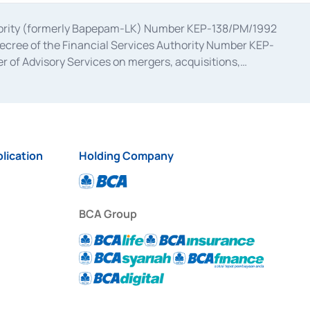
uthority (formerly Bapepam-LK) Number KEP-138/PM/1992
decree of the Financial Services Authority Number KEP-
 of Advisory Services on mergers, acquisitions,
bruary 28, 2014, a business license as a provider of
ial Services Authority Number S-67/PM.21/2017 dated
ementation of Certificate of Deposit Transactions in the
ion for the Issuance, Transaction, and Administration and
lication
Holding Company
BCA Group