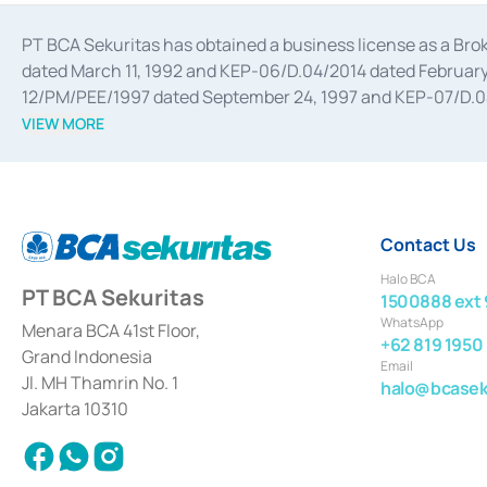
PT BCA Sekuritas has obtained a business license as a Br
dated March 11, 1992 and KEP-06/D.04/2014 dated February 
12/PM/PEE/1997 dated September 24, 1997 and KEP-07/D.04/2
divestments, and joint ventures based on the decree of the
VIEW MORE
Advisory Services for mergers, acquisitions, divestments, 
February 3, 2017, and several other business licenses from
Money Market whose license was issued in 2017 and other b
Settlement of Commercial Paper Transactions whose licens
Contact Us
Halo BCA
PT BCA Sekuritas
1500888 ext 
WhatsApp
Menara BCA 41st Floor,
+62 819 1950
Grand Indonesia
Email
Jl. MH Thamrin No. 1
halo@bcaseku
Jakarta 10310