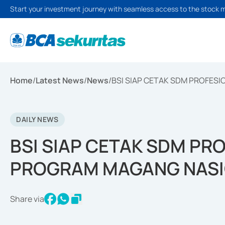
Start your investment journey with seamless access to the stock 
Home
/
Latest News
/
News
/
BSI SIAP CETAK SDM PROFES
DAILY NEWS
BSI SIAP CETAK SDM PR
PROGRAM MAGANG NAS
Share via