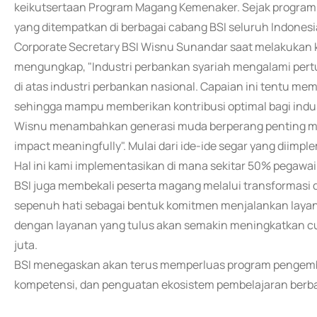
keikutsertaan Program Magang Kemenaker. Sejak program i
yang ditempatkan di berbagai cabang BSI seluruh Indonesi
Corporate Secretary BSI Wisnu Sunandar saat melakukan 
mengungkap, "Industri perbankan syariah mengalami pert
di atas industri perbankan nasional. Capaian ini tentu 
sehingga mampu memberikan kontribusi optimal bagi indust
Wisnu menambahkan generasi muda berperang penting memb
impact meaningfully". Mulai dari ide-ide segar yang diimple
Hal ini kami implementasikan di mana sekitar 50% pegawai 
BSI juga membekali peserta magang melalui transformasi da
sepenuh hati sebagai bentuk komitmen menjalankan layana
dengan layanan yang tulus akan semakin meningkatkan cus
juta.
BSI menegaskan akan terus memperluas program pengembang
kompetensi, dan penguatan ekosistem pembelajaran berbasi