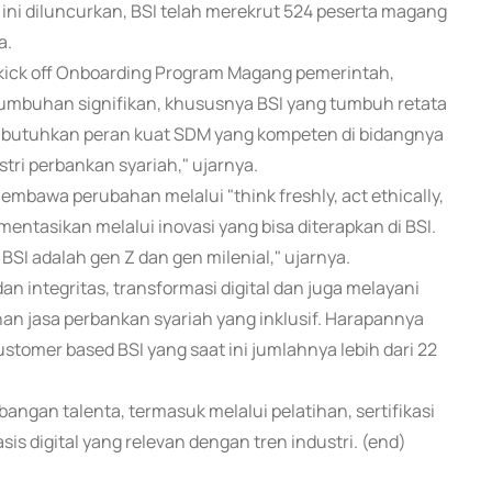
ni diluncurkan, BSI telah merekrut 524 peserta magang
a.
kick off Onboarding Program Magang pemerintah,
umbuhan signifikan, khususnya BSI yang tumbuh retata
membutuhkan peran kuat SDM yang kompeten di bidangnya
ri perbankan syariah," ujarnya.
awa perubahan melalui "think freshly, act ethically,
mentasikan melalui inovasi yang bisa diterapkan di BSI.
BSI adalah gen Z dan gen milenial," ujarnya.
n integritas, transformasi digital dan juga melayani
n jasa perbankan syariah yang inklusif. Harapannya
tomer based BSI yang saat ini jumlahnya lebih dari 22
an talenta, termasuk melalui pelatihan, sertifikasi
s digital yang relevan dengan tren industri. (end)