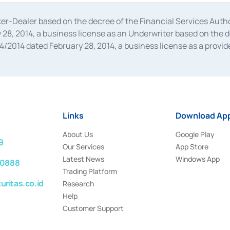
oker-Dealer based on the decree of the Financial Services A
28, 2014, a business license as an Underwriter based on the 
014 dated February 28, 2014, a business license as a provider
 Financial Services Authority Number S-67/PM.21/2014 dated Fe
and joint ventures based on the decision letter of the Financ
 Bank Indonesia, among others as an Intermediary for the Impl
usiness licenses from Bank Indonesia as a Supporting Institut
e was issued in 2018.
Links
Download App
About Us
Google Play
9
Our Services
App Store
Latest News
Windows App
 0888
Trading Platform
ritas.co.id
Research
Help
Customer Support