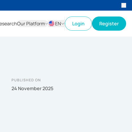
esearch
Our Platform
EN
Login
Register
ID
EN
PUBLISHED ON
24 November 2025