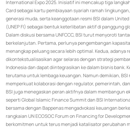
International Expo 2025. Inisiatif ini mencakup tiga langka
Card sebagai kartu pembiayaan syariah ramah lingkungan
generasi muda, serta keanggotaan resmi BSI dalam United
(UNEP FI) sebagai bentuk keterlibatan aktif di panggung gl
Dalam diskusi bersama UNFCCC, BSI turut menyoroti tant
berkelanjutan. Pertama, perlunya pengembangan kapasitas 
menangkap peluang secara lebih optimal. Kedua, adanya reg
dikontekstualisasikan agar selaras dengan strategi pem
Indonesia dan dapat diintegrasikan ke dalam bisnis bank. K
terutama untuk lembaga keuangan. Namun demikian, BSI
memperkuat kolaborasi dengan regulator, pemerintah, dan 
BSI juga menegaskan peran aktifnya dalam membangun ekosi
seperti Global Islamic Finance Summit dan BSI Internation
bersama dengan Bappenas mengadvokasi keuangan berkela
rangkaian UN ECOSOC Forum on Financing for Development. S
berkomitmen untuk terus menjadi katalisator perubahan m