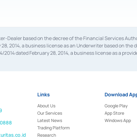
oker-Dealer based on the decree of the Financial Services A
28, 2014, a business license as an Underwriter based on the 
014 dated February 28, 2014, a business license as a provider
 Financial Services Authority Number S-67/PM.21/2014 dated Fe
and joint ventures based on the decision letter of the Financ
 Bank Indonesia, among others as an Intermediary for the Impl
usiness licenses from Bank Indonesia as a Supporting Institut
e was issued in 2018.
Links
Download App
About Us
Google Play
9
Our Services
App Store
Latest News
Windows App
 0888
Trading Platform
ritas.co.id
Research