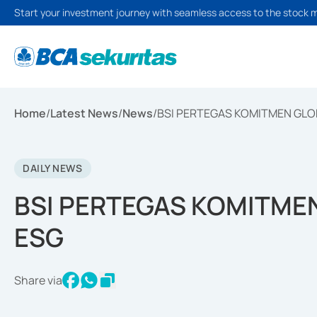
Start your investment journey with seamless access to the stock 
Home
/
Latest News
/
News
/
BSI PERTEGAS KOMITMEN GLO
DAILY NEWS
BSI PERTEGAS KOMITME
ESG
Share via