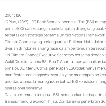
20843126
IQPlus, (28/7) - PT Bank Syariah Indonesia Tbk (BSI) m
prinsip ESG dan keuangan berkelanjutan di tingkat global.
terbatas dan strategis bersama United Nations Framewor
Climate Change yang berlangsung di Pullman Hotel Jakarta,
Syariah di Indonesia yang hadir dalam pertemuan tersebut.
UN Climate Change Executive Secretary bersama dengan s
Wakil Direktur Utama BSI, Bob T. Ananta, menyampaikan ba
prinsip ESG. Menurutnya, penerapan ESG tidak hanya meru
manifestasi dari maqashid syariah yang menempatkan kes
prioritas utama. Ia menegaskan bahwa BSI konsisten mengin
operasional bisnisnya.
Dalam pertemuan tersebut, BSI memaparkan berbagai inisi
transisi menuju ekonomi hijau. Diantaranya penerbitan Sus