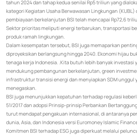
tahun 2024 dan tahap kedua senilai Rp5 triliun yang dial
kategori Kegiatan Usaha Berwawasan Lingkungan (KUBL) dan
pembiayaan berkelanjutan BSI telah mencapai Rp72,6 triliu
Sektor prioritas meliputi energi terbarukan, transportasi b
produk ramah lingkungan.
Dalam kesempatan tersebut, BSI juga memaparkan pent
diproyeksikan berlangsung hingga 2040. Ekonomi hijau buk
tenaga kerja Indonesia. .Kita butuh lebih banyak investa
mendukung pembangunan berkelanjutan, green investm
infrastruktur transisi energi dan menyiapkan SDM unggul y
menegaskan.
BSI juga menunjukkan kepatuhan terhadap regulasi keberl
51/2017 dan adopsi Prinsip-prinsip Perbankan Bertanggung 
turut mendapat pengakuan internasional, di antaranya pen
dunia, Asia, dan Indonesia versi Euromoney Islamic Financ
Komitmen BSI terhadap ESG juga diperkuat melalui pelun