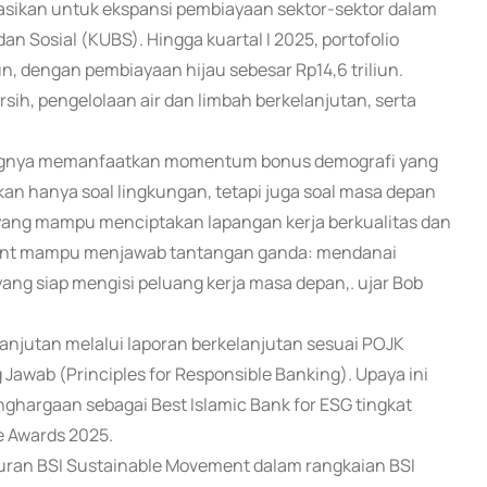
okasikan untuk ekspansi pembiayaan sektor-sektor dalam
 Sosial (KUBS). Hingga kuartal I 2025, portofolio
n, dengan pembiayaan hijau sebesar Rp14,6 triliun.
ersih, pengelolaan air dan limbah berkelanjutan, serta
ingnya memanfaatkan momentum bonus demografi yang
an hanya soal lingkungan, tetapi juga soal masa depan
si yang mampu menciptakan lapangan kerja berkualitas dan
ent mampu menjawab tantangan ganda: mendanai
ang siap mengisi peluang kerja masa depan,. ujar Bob
anjutan melalui laporan berkelanjutan sesuai POJK
Jawab (Principles for Responsible Banking). Upaya ini
ghargaan sebagai Best Islamic Bank for ESG tingkat
e Awards 2025.
curan BSI Sustainable Movement dalam rangkaian BSI