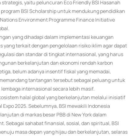
h strategis, yaitu peluncuran Eco Friendly BSI Hasanah
, program BSI Scholarship untuk mendukung pendidikan
 Nations Environment Programme Finance Initiative
obal.
angan yang dihadapi dalam implementasi keuangan
yang terkait dengan pengelolaan risiko iklim agar dapat
ulasi dan standar di tingkat internasional, yang harus
bangunan berkelanjutan dan ekonomi rendah karbon
etiga, belum adanya insentif fiskal yang memadai,
 memandang tantangan tersebut sebagai peluang untuk
lembaga internasional secara lebih masif.
stem halal global yang berkelanjutan melalui inisiatif
al Expo 2025. Sebelumnya, BSI mewakili Indonesia
njutan di markas besar PBB di New York dalam
ebagai sahabat finansial, sosial, dan spiritual, BSI
enuju masa depan yang hijau dan berkelanjutan, selaras