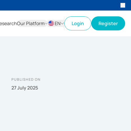
esearch
Our Platform
EN
Login
Register
ID
EN
PUBLISHED ON
27 July 2025