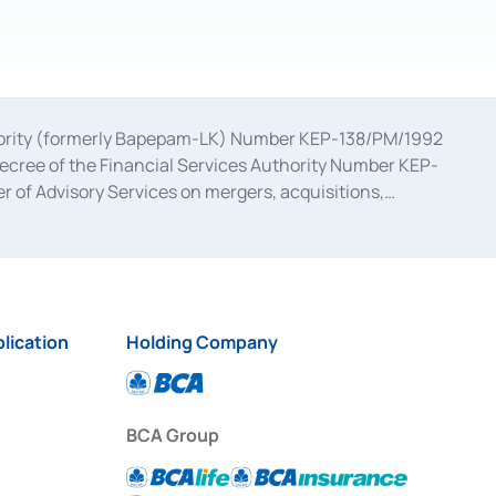
uthority (formerly Bapepam-LK) Number KEP-138/PM/1992
decree of the Financial Services Authority Number KEP-
 of Advisory Services on mergers, acquisitions,
bruary 28, 2014, a business license as a provider of
ial Services Authority Number S-67/PM.21/2017 dated
ementation of Certificate of Deposit Transactions in the
ion for the Issuance, Transaction, and Administration and
lication
Holding Company
BCA Group