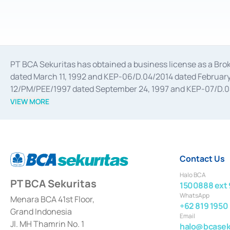
PT BCA Sekuritas has obtained a business license as a Br
dated March 11, 1992 and KEP-06/D.04/2014 dated February 
12/PM/PEE/1997 dated September 24, 1997 and KEP-07/D.04/2
divestments, and joint ventures based on the decree of the
VIEW MORE
Advisory Services for mergers, acquisitions, divestments, 
February 3, 2017, and several other business licenses from
Money Market whose license was issued in 2017 and other b
Settlement of Commercial Paper Transactions whose licens
Contact Us
Halo BCA
PT BCA Sekuritas
1500888 ext 
WhatsApp
Menara BCA 41st Floor,
+62 819 1950
Grand Indonesia
Email
Jl. MH Thamrin No. 1
halo@bcaseku