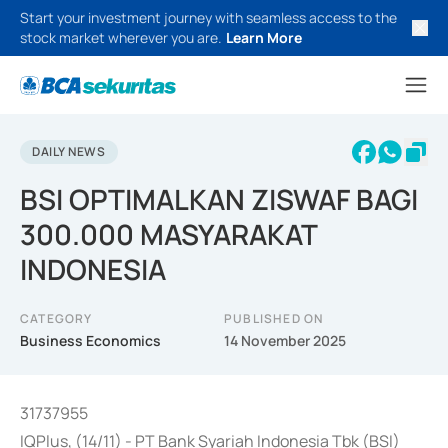
Start your investment journey with seamless access to the
stock market wherever you are.
Learn More
DAILY NEWS
BSI OPTIMALKAN ZISWAF BAGI
300.000 MASYARAKAT
INDONESIA
CATEGORY
PUBLISHED ON
Business Economics
14 November 2025
31737955
IQPlus, (14/11) - PT Bank Syariah Indonesia Tbk (BSI)