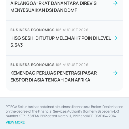
AIRLANGGA: RKAT DANANTARA DIREVISI
MENYESUAIKAN DSI DAN DDMF
BUSINESS ECONOMICS
|
06 AUGUST 2026
IHSG SESI II DITUTUP MELEMAH 7 POIN DI LEVEL
6.343
BUSINESS ECONOMICS
|
06 AUGUST 2026
KEMENDAG PERLUAS PENETRASI PASAR
EKSPOR DI ASIA TENGAH DAN AFRIKA
PT BCA Sekuritas has obtained a business license as a Broker-Dealer based
on the decree of the Financial Services Authority (formerly Bapepam-LK)
Number KEP-138/PM/1992 dated March 11, 1992 and KEP-06/D.04/2014
dated February 28, 2014, a business license as an Underwriter based on the
VIEW MORE
decree of the Financial Services Authority Number KEP-12/PM/PEE/1997