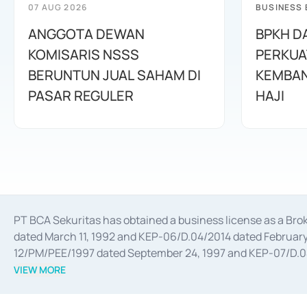
07 AUG 2026
BUSINESS
ANGGOTA DEWAN
BPKH D
KOMISARIS NSSS
PERKUA
BERUNTUN JUAL SAHAM DI
KEMBAN
PASAR REGULER
HAJI
PT BCA Sekuritas has obtained a business license as a Br
dated March 11, 1992 and KEP-06/D.04/2014 dated February 
12/PM/PEE/1997 dated September 24, 1997 and KEP-07/D.04/2
divestments, and joint ventures based on the decree of the
VIEW MORE
Advisory Services for mergers, acquisitions, divestments, 
February 3, 2017, and several other business licenses from