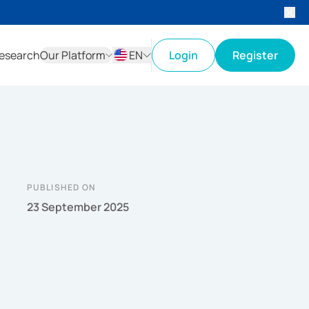
esearch
Our Platform
EN
Login
Register
ID
EN
PUBLISHED ON
23 September 2025