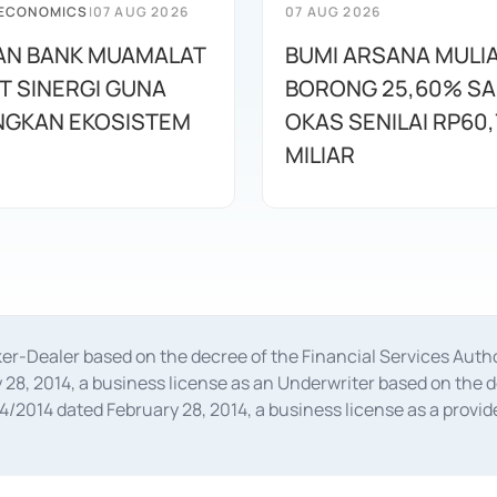
 ECONOMICS
|
07 AUG 2026
07 AUG 2026
AN BANK MUAMALAT
BUMI ARSANA MULI
T SINERGI GUNA
BORONG 25,60% S
GKAN EKOSISTEM
OKAS SENILAI RP60,
MILIAR
oker-Dealer based on the decree of the Financial Services A
28, 2014, a business license as an Underwriter based on the 
014 dated February 28, 2014, a business license as a provider
 Financial Services Authority Number S-67/PM.21/2014 dated Fe
and joint ventures based on the decision letter of the Financ
 Bank Indonesia, among others as an Intermediary for the Impl