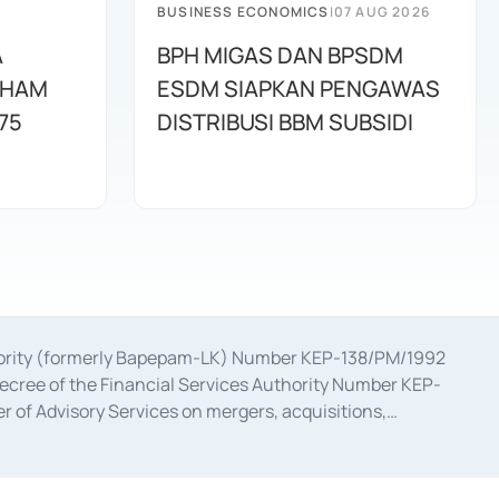
BUSINESS ECONOMICS
|
07 AUG 2026
A
BPH MIGAS DAN BPSDM
AHAM
ESDM SIAPKAN PENGAWAS
75
DISTRIBUSI BBM SUBSIDI
uthority (formerly Bapepam-LK) Number KEP-138/PM/1992
decree of the Financial Services Authority Number KEP-
 of Advisory Services on mergers, acquisitions,
bruary 28, 2014, a business license as a provider of
ial Services Authority Number S-67/PM.21/2017 dated
ementation of Certificate of Deposit Transactions in the