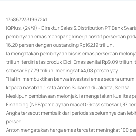
1758672331967241
IQPlus, (24/9) - Direktur Sales & Distribution PT Bank Sy
pembiayaan emas menopang kinerja positif perseroan pada 
16,20 persen dengan oustanding Rp162,19 triliun.
Ia mengatakan pembiayaan bisnis emas perseroan melonja
triliun, terdiri atas produk Cicil Emas senilai Rp9,09 trili
sebesar Rp7,79 triliun, meningkat 44,08 persen yoy.
"Hal ini membuktikan bahwa investasi emas secara umum
kepada nasabah," kata Anton Sukarna di Jakarta, Selasa.
Meskipun pembiayaan melonjak, ia mengatakan kualitas p
Financing (NPF/pembiayaan macet) Gross sebesar 1,87 per
Angka tersebut membaik dari periode sebelumnya dan lebih b
persen.
Anton mengatakan harga emas tercatat meningkat 100 pers