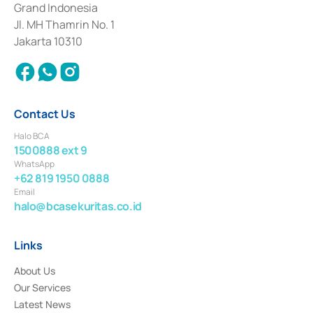
Grand Indonesia
2017 and other business licenses from Bank Indonesia as a Supporting
Institution for the Issuance, Transaction, and Administration and
Jl. MH Thamrin No. 1
Settlement of Commercial Paper Transactions whose license was issued in
Jakarta 10310
2018.
Contact Us
Halo BCA
1500888 ext 9
WhatsApp
+62 819 1950 0888
Email
halo@bcasekuritas.co.id
Links
About Us
Our Services
Latest News