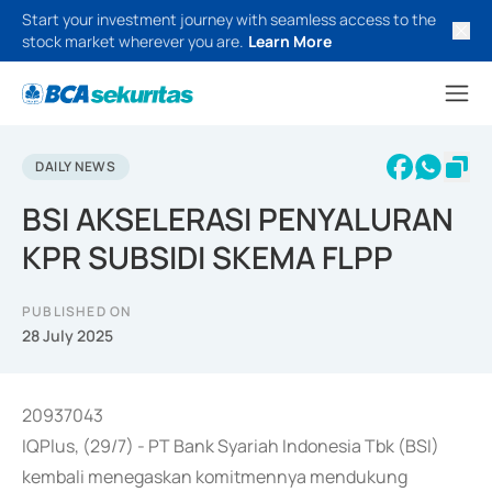
Start your investment journey with seamless access to the
stock market wherever you are.
Learn More
DAILY NEWS
BSI AKSELERASI PENYALURAN
KPR SUBSIDI SKEMA FLPP
PUBLISHED ON
28 July 2025
20937043
IQPlus, (29/7) - PT Bank Syariah Indonesia Tbk (BSI)
kembali menegaskan komitmennya mendukung