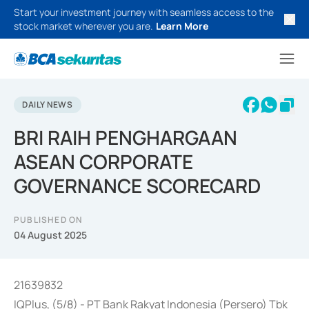
Start your investment journey with seamless access to the
stock market wherever you are.
Learn More
DAILY NEWS
BRI RAIH PENGHARGAAN
ASEAN CORPORATE
GOVERNANCE SCORECARD
PUBLISHED ON
04 August 2025
21639832
IQPlus, (5/8) - PT Bank Rakyat Indonesia (Persero) Tbk