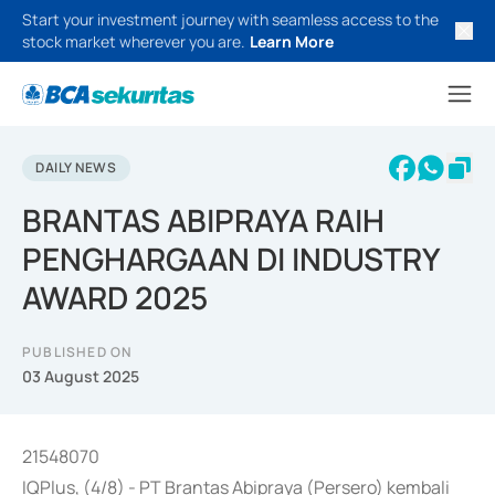
Start your investment journey with seamless access to the
stock market wherever you are.
Learn More
DAILY NEWS
BRANTAS ABIPRAYA RAIH
PENGHARGAAN DI INDUSTRY
AWARD 2025
PUBLISHED ON
03 August 2025
21548070
IQPlus, (4/8) - PT Brantas Abipraya (Persero) kembali