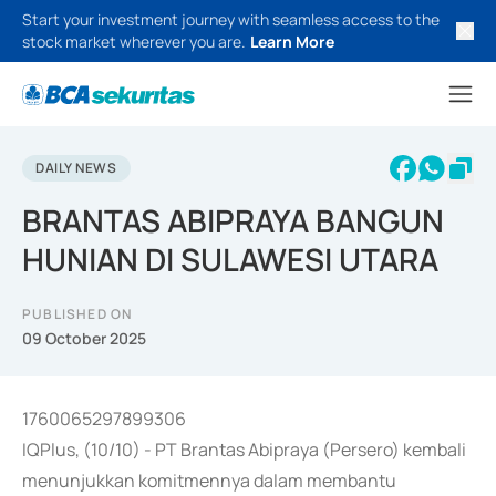
Start your investment journey with seamless access to the
stock market wherever you are.
Learn More
DAILY NEWS
BRANTAS ABIPRAYA BANGUN
HUNIAN DI SULAWESI UTARA
PUBLISHED ON
09 October 2025
1760065297899306
IQPlus, (10/10) - PT Brantas Abipraya (Persero) kembali
menunjukkan komitmennya dalam membantu