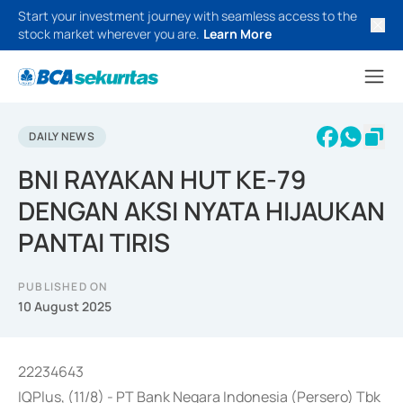
Start your investment journey with seamless access to the
stock market wherever you are.
Learn More
DAILY NEWS
BNI RAYAKAN HUT KE-79
DENGAN AKSI NYATA HIJAUKAN
PANTAI TIRIS
PUBLISHED ON
10 August 2025
22234643
IQPlus, (11/8) - PT Bank Negara Indonesia (Persero) Tbk