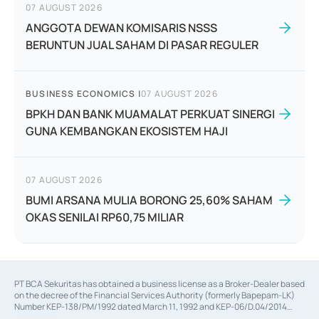
07 AUGUST 2026
ANGGOTA DEWAN KOMISARIS NSSS
BERUNTUN JUAL SAHAM DI PASAR REGULER
BUSINESS ECONOMICS
|
07 AUGUST 2026
BPKH DAN BANK MUAMALAT PERKUAT SINERGI
GUNA KEMBANGKAN EKOSISTEM HAJI
07 AUGUST 2026
BUMI ARSANA MULIA BORONG 25,60% SAHAM
OKAS SENILAI RP60,75 MILIAR
PT BCA Sekuritas has obtained a business license as a Broker-Dealer based
on the decree of the Financial Services Authority (formerly Bapepam-LK)
Number KEP-138/PM/1992 dated March 11, 1992 and KEP-06/D.04/2014
dated February 28, 2014, a business license as an Underwriter based on the