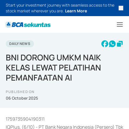
Start your investment journey with seamless access to the
stock market wherever you are.
Learn More
DAILY NEWS
BNI DORONG UMKM NAIK
KELAS LEWAT PELATIHAN
PEMANFAATAN AI
PUBLISHED ON
06 October 2025
1759735904190311
IQPlus, (6/10) - PT Bank Negara Indonesia (Persero) Tbk