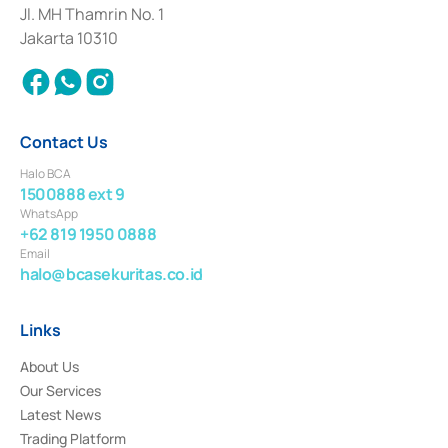
Institution for the Issuance, Transaction, and Administration and
Jl. MH Thamrin No. 1
Settlement of Commercial Paper Transactions whose license was issued in
Jakarta 10310
2018.
Contact Us
Halo BCA
1500888 ext 9
WhatsApp
+62 819 1950 0888
Email
halo@bcasekuritas.co.id
Links
About Us
Our Services
Latest News
Trading Platform