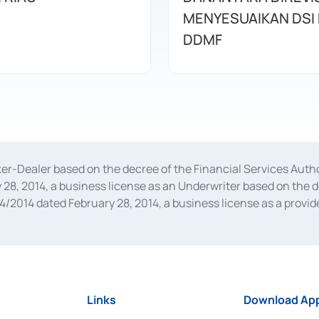
MENYESUAIKAN DSI
DDMF
oker-Dealer based on the decree of the Financial Services A
28, 2014, a business license as an Underwriter based on the 
014 dated February 28, 2014, a business license as a provider
 Financial Services Authority Number S-67/PM.21/2014 dated Fe
and joint ventures based on the decision letter of the Financ
 Bank Indonesia, among others as an Intermediary for the Impl
usiness licenses from Bank Indonesia as a Supporting Institut
e was issued in 2018.
Links
Download App