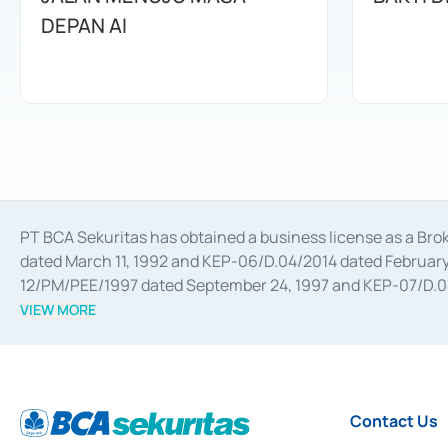
DEPAN AI
PT BCA Sekuritas has obtained a business license as a Br
dated March 11, 1992 and KEP-06/D.04/2014 dated February 
12/PM/PEE/1997 dated September 24, 1997 and KEP-07/D.04/2
divestments, and joint ventures based on the decree of the
VIEW MORE
Advisory Services for mergers, acquisitions, divestments, 
February 3, 2017, and several other business licenses from
Money Market whose license was issued in 2017 and other b
Settlement of Commercial Paper Transactions whose licens
Contact Us