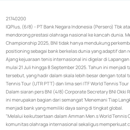
21740200
IQPlus, (6/8) - PT Bank Negara Indonesia (Persero) Tbk 
mendorong prestasi olahraga nasional ke kancah dunia. M
Championship 2025, BNI tidak hanya mendukung perkemba
positioning sebagai bank berkelas dunia yang adaptif dan r
Ajang kejuaraan tenis internasional ini digelar di Lapangan
mulai 21 Juli hingga 8 September 2025. Tahun ini menjad
tersebut, yang hadir dalam skala lebih besar dengan total tu
Tennis Tour (UTR PTT) dan lima seri ITF World Tennis Tour
Dalam siaran pers BNI (4/8) Corporate Secretary BNI Okk
ini merupakan bagian dari semangat 'Menemani Tiap Langk
menjadi bank yang memiliki daya saing di tingkat global.
"Melalui keikutsertaan dalam Amman Men.s World Tennis 
komunitas olahraga internasional sekaligus memperkuat cit