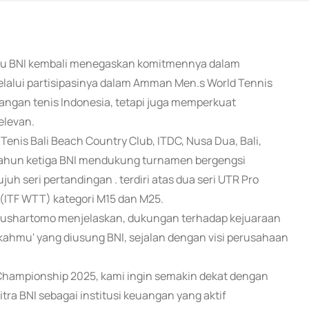
atau BNI kembali menegaskan komitmennya dalam
elalui partisipasinya dalam Amman Men.s World Tennis
ngan tenis Indonesia, tetapi juga memperkuat
elevan.
 Tenis Bali Beach Country Club, ITDC, Nusa Dua, Bali,
i tahun ketiga BNI mendukung turnamen bergengsi
juh seri pertandingan . terdiri atas dua seri UTR Pro
 (ITF WTT) kategori M15 dan M25.
i Rushartomo menjelaskan, dukungan terhadap kejuaraan
ahmu' yang diusung BNI, sejalan dengan visi perusahaan
Championship 2025, kami ingin semakin dekat dengan
ra BNI sebagai institusi keuangan yang aktif