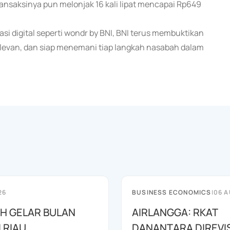
 transaksinya pun melonjak 16 kali lipat mencapai Rp649
si digital seperti wondr by BNI, BNI terus membuktikan
elevan, dan siap menemani tiap langkah nasabah dalam
26
BUSINESS ECONOMICS
|
06 A
AH GELAR BULAN
AIRLANGGA: RKAT
I RIAU
DANANTARA DIREVIS