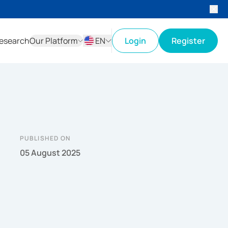
esearch
Our Platform
EN
Login
Register
ID
EN
PUBLISHED ON
05 August 2025