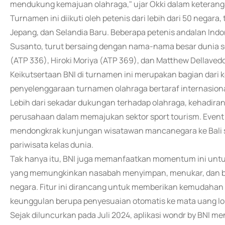
mendukung kemajuan olahraga," ujar Okki dalam keterang
Turnamen ini diikuti oleh petenis dari lebih dari 50 negara,
Jepang, dan Selandia Baru. Beberapa petenis andalan Indone
Susanto, turut bersaing dengan nama-nama besar dunia se
(ATP 336), Hiroki Moriya (ATP 369), dan Matthew Dellavedo
Keikutsertaan BNI di turnamen ini merupakan bagian dar
penyelenggaraan turnamen olahraga bertaraf internasional 
Lebih dari sekadar dukungan terhadap olahraga, kehadiran B
perusahaan dalam memajukan sektor sport tourism. Event b
mendongkrak kunjungan wisatawan mancanegara ke Bali se
pariwisata kelas dunia.
Tak hanya itu, BNI juga memanfaatkan momentum ini unt
yang memungkinkan nasabah menyimpan, menukar, dan bert
negara. Fitur ini dirancang untuk memberikan kemudahan 
keunggulan berupa penyesuaian otomatis ke mata uang loka
Sejak diluncurkan pada Juli 2024, aplikasi wondr by BNI