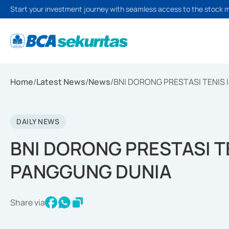
Start your investment journey with seamless access to the stock 
Home
/
Latest News
/
News
/
BNI DORONG PRESTASI TENIS
DAILY NEWS
BNI DORONG PRESTASI T
PANGGUNG DUNIA
Share via