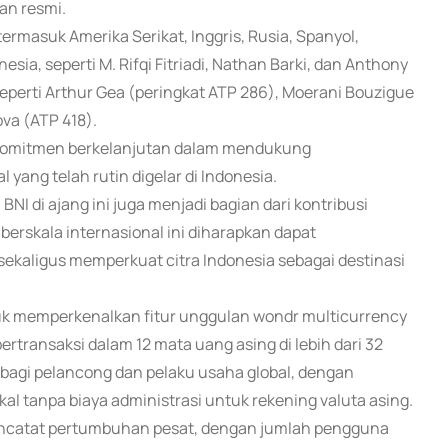
an resmi.
 termasuk Amerika Serikat, Inggris, Rusia, Spanyol,
sia, seperti M. Rifqi Fitriadi, Nathan Barki, dan Anthony
perti Arthur Gea (peringkat ATP 286), Moerani Bouzigue
va (ATP 418).
i komitmen berkelanjutan dalam mendukung
yang telah rutin digelar di Indonesia.
NI di ajang ini juga menjadi bagian dari kontribusi
erskala internasional ini diharapkan dapat
kaligus memperkuat citra Indonesia sebagai destinasi
uk memperkenalkan fitur unggulan wondr multicurrency
ransaksi dalam 12 mata uang asing di lebih dari 32
bagi pelancong dan pelaku usaha global, dengan
l tanpa biaya administrasi untuk rekening valuta asing.
 mencatat pertumbuhan pesat, dengan jumlah pengguna