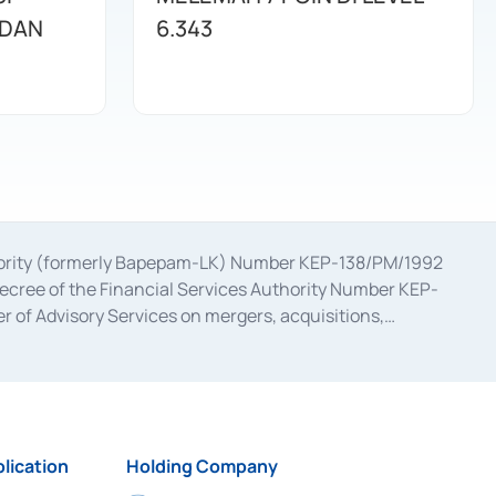
 DAN
6.343
uthority (formerly Bapepam-LK) Number KEP-138/PM/1992
decree of the Financial Services Authority Number KEP-
 of Advisory Services on mergers, acquisitions,
bruary 28, 2014, a business license as a provider of
ial Services Authority Number S-67/PM.21/2017 dated
ementation of Certificate of Deposit Transactions in the
ion for the Issuance, Transaction, and Administration and
lication
Holding Company