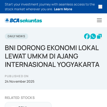
Start your investment journey with seamless access to the
stock market wherever you are.
Learn More
DAILY NEWS
BNI DORONG EKONOMI LOKAL
LEWAT UMKM DI AJANG
INTERNASIONAL YOGYAKARTA
PUBLISHED ON
24 November 2025
RELATED STOCKS