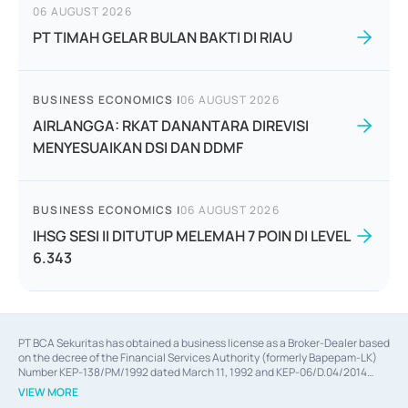
06 AUGUST 2026
PT TIMAH GELAR BULAN BAKTI DI RIAU
BUSINESS ECONOMICS
|
06 AUGUST 2026
AIRLANGGA: RKAT DANANTARA DIREVISI
MENYESUAIKAN DSI DAN DDMF
BUSINESS ECONOMICS
|
06 AUGUST 2026
IHSG SESI II DITUTUP MELEMAH 7 POIN DI LEVEL
6.343
PT BCA Sekuritas has obtained a business license as a Broker-Dealer based
on the decree of the Financial Services Authority (formerly Bapepam-LK)
Number KEP-138/PM/1992 dated March 11, 1992 and KEP-06/D.04/2014
dated February 28, 2014, a business license as an Underwriter based on the
VIEW MORE
decree of the Financial Services Authority Number KEP-12/PM/PEE/1997