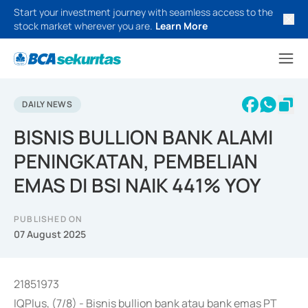
Start your investment journey with seamless access to the
stock market wherever you are.
Learn More
DAILY NEWS
BISNIS BULLION BANK ALAMI
PENINGKATAN, PEMBELIAN
EMAS DI BSI NAIK 441% YOY
PUBLISHED ON
07 August 2025
21851973
IQPlus, (7/8) - Bisnis bullion bank atau bank emas PT