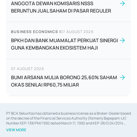
ANGGOTA DEWAN KOMISARIS NSSS
BERUNTUN JUAL SAHAM DI PASAR REGULER
BUSINESS ECONOMICS
|
07 AUGUST 2026
BPKH DAN BANK MUAMALAT PERKUAT SINERGI
GUNA KEMBANGKAN EKOSISTEM HAJI
07 AUGUST 2026
BUMI ARSANA MULIA BORONG 25,60% SAHAM
OKAS SENILAI RP60,75 MILIAR
PT BCA Sekuritas has obtained a business license as a Broker-Dealer based
on the decree of the Financial Services Authority (formerly Bapepam-LK)
Number KEP-138/PM/1992 dated March 11, 1992 and KEP-06/D.04/2014
dated February 28, 2014, a business license as an Underwriter based on the
VIEW MORE
decree of the Financial Services Authority Number KEP-12/PM/PEE/1997