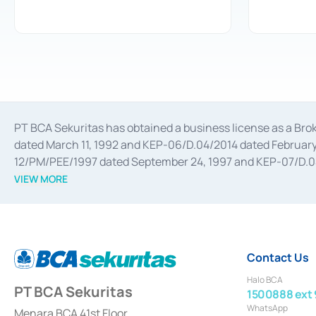
PT BCA Sekuritas has obtained a business license as a Br
dated March 11, 1992 and KEP-06/D.04/2014 dated February 
12/PM/PEE/1997 dated September 24, 1997 and KEP-07/D.04/2
divestments, and joint ventures based on the decree of the
VIEW MORE
Advisory Services for mergers, acquisitions, divestments, 
February 3, 2017, and several other business licenses from
Money Market whose license was issued in 2017 and other b
Settlement of Commercial Paper Transactions whose licens
Contact Us
Halo BCA
PT BCA Sekuritas
1500888 ext 
WhatsApp
Menara BCA 41st Floor,