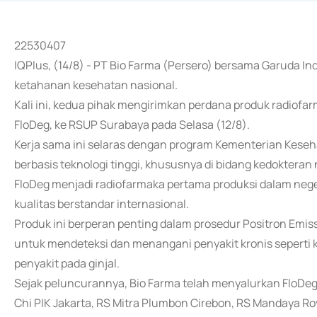
22530407
IQPlus, (14/8) - PT Bio Farma (Persero) bersama Garuda 
ketahanan kesehatan nasional.
Kali ini, kedua pihak mengirimkan perdana produk radiofa
FloDeg, ke RSUP Surabaya pada Selasa (12/8).
Kerja sama ini selaras dengan program Kementerian Kes
berbasis teknologi tinggi, khususnya di bidang kedokteran n
FloDeg menjadi radiofarmaka pertama produksi dalam negeri
kualitas berstandar internasional.
Produk ini berperan penting dalam prosedur Positron Emi
untuk mendeteksi dan menangani penyakit kronis seperti 
penyakit pada ginjal.
Sejak peluncurannya, Bio Farma telah menyalurkan FloDeg 
Chi PIK Jakarta, RS Mitra Plumbon Cirebon, RS Mandaya Ro