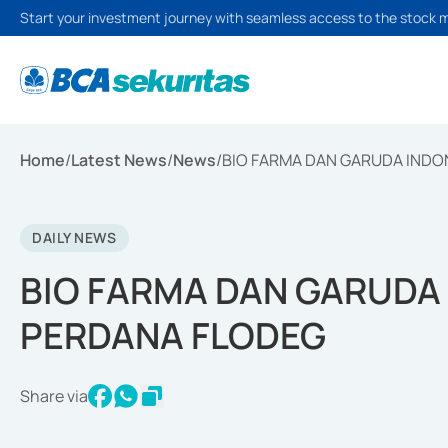
Start your investment journey with seamless access to the stock 
Home
/
Latest News
/
News
/
BIO FARMA DAN GARUDA INDO
DAILY NEWS
BIO FARMA DAN GARUDA 
PERDANA FLODEG
Share via