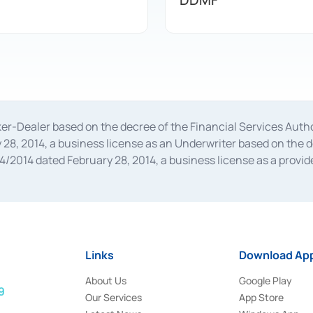
oker-Dealer based on the decree of the Financial Services A
28, 2014, a business license as an Underwriter based on the 
014 dated February 28, 2014, a business license as a provider
 Financial Services Authority Number S-67/PM.21/2014 dated Fe
and joint ventures based on the decision letter of the Financ
 Bank Indonesia, among others as an Intermediary for the Impl
usiness licenses from Bank Indonesia as a Supporting Institut
e was issued in 2018.
Links
Download App
About Us
Google Play
9
Our Services
App Store