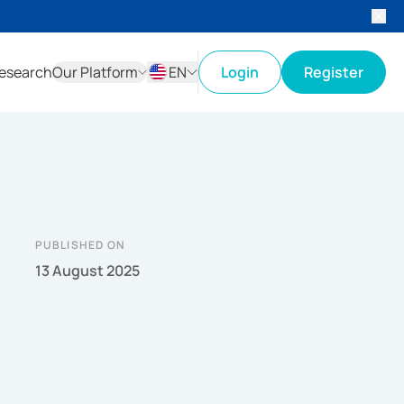
esearch
Our Platform
EN
Login
Register
ID
EN
PUBLISHED ON
13 August 2025