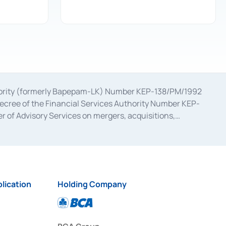
uthority (formerly Bapepam-LK) Number KEP-138/PM/1992
decree of the Financial Services Authority Number KEP-
 of Advisory Services on mergers, acquisitions,
bruary 28, 2014, a business license as a provider of
ial Services Authority Number S-67/PM.21/2017 dated
ementation of Certificate of Deposit Transactions in the
ion for the Issuance, Transaction, and Administration and
lication
Holding Company