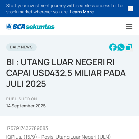
Start your investment journey with seamless access to the
stock market wherever you are.
Learn More
DAILY NEWS
BI : UTANG LUAR NEGERI RI
CAPAI USD432,5 MILIAR PADA
JULI 2025
PUBLISHED ON
14 September 2025
1757917432789583
IQPlus, (15/9) - Posisi Utang Luar Negeri (ULN)