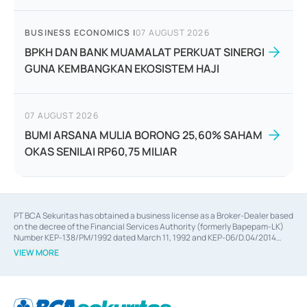
BUSINESS ECONOMICS
|
07 AUGUST 2026
BPKH DAN BANK MUAMALAT PERKUAT SINERGI
GUNA KEMBANGKAN EKOSISTEM HAJI
07 AUGUST 2026
BUMI ARSANA MULIA BORONG 25,60% SAHAM
OKAS SENILAI RP60,75 MILIAR
PT BCA Sekuritas has obtained a business license as a Broker-Dealer based
on the decree of the Financial Services Authority (formerly Bapepam-LK)
Number KEP-138/PM/1992 dated March 11, 1992 and KEP-06/D.04/2014
dated February 28, 2014, a business license as an Underwriter based on the
VIEW MORE
decree of the Financial Services Authority Number KEP-12/PM/PEE/1997
dated September 24, 1997 and KEP-07/D.04/2014 dated February 28, 2014,
a business license as a provider of Advisory Services on mergers,
acquisitions, divestments, and joint ventures based on the decree of the
Financial Services Authority Number S-67/PM.21/2014 dated February 28,