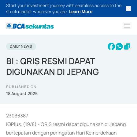
Start your investment journey with seamless access to the
stock market wherever you are.
Learn More
DAILY NEWS
BI : QRIS RESMI DAPAT
DIGUNAKAN DI JEPANG
PUBLISHED ON
18 August 2025
23033387
IQPlus, (19/8) - QRIS resmi dapat digunakan di Jepang
bertepatan dengan peringatan Hari Kemerdekaan