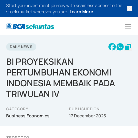
Start your investment journey with seamless access to the
stock market wherever you are.
Learn More
DAILY NEWS
BI PROYEKSIKAN
PERTUMBUHAN EKONOMI
INDONESIA MEMBAIK PADA
TRIWULAN IV
CATEGORY
PUBLISHED ON
Business Economics
17 December 2025