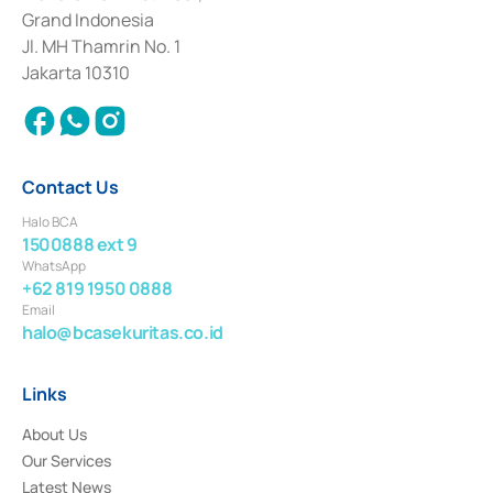
Deposit Transactions in the Money Market whose license was issued in
Grand Indonesia
2017 and other business licenses from Bank Indonesia as a Supporting
Institution for the Issuance, Transaction, and Administration and
Jl. MH Thamrin No. 1
Settlement of Commercial Paper Transactions whose license was issued in
Jakarta 10310
2018.
Contact Us
Halo BCA
1500888 ext 9
WhatsApp
+62 819 1950 0888
Email
halo@bcasekuritas.co.id
Links
About Us
Our Services
Latest News