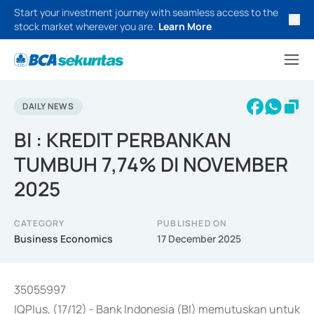
Start your investment journey with seamless access to the
stock market wherever you are.
Learn More
DAILY NEWS
BI : KREDIT PERBANKAN
TUMBUH 7,74% DI NOVEMBER
2025
CATEGORY
PUBLISHED ON
Business Economics
17 December 2025
35055997
IQPlus, (17/12) - Bank Indonesia (BI) memutuskan untuk