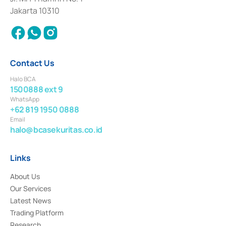
Settlement of Commercial Paper Transactions whose license was issued in
Jakarta 10310
2018.
Contact Us
Halo BCA
1500888 ext 9
WhatsApp
+62 819 1950 0888
Email
halo@bcasekuritas.co.id
Links
About Us
Our Services
Latest News
Trading Platform
Research