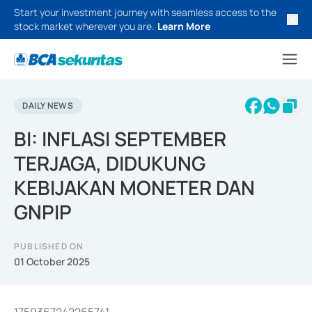
Start your investment journey with seamless access to the
stock market wherever you are.
Learn More
DAILY NEWS
BI: INFLASI SEPTEMBER
TERJAGA, DIDUKUNG
KEBIJAKAN MONETER DAN
GNPIP
PUBLISHED ON
01 October 2025