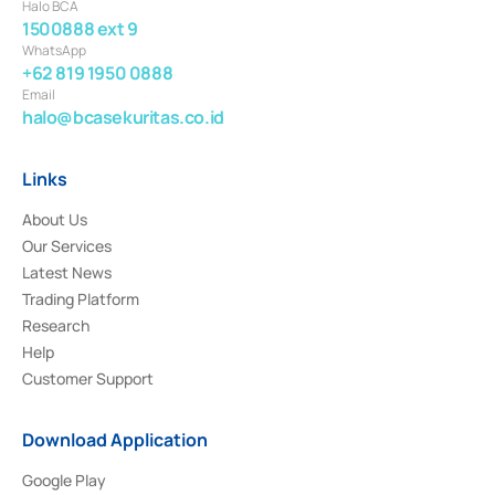
Halo BCA
1500888 ext 9
WhatsApp
+62 819 1950 0888
Email
halo@bcasekuritas.co.id
Links
About Us
Our Services
Latest News
Trading Platform
Research
Help
Customer Support
Download Application
Google Play