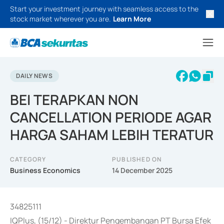
Start your investment journey with seamless access to the
stock market wherever you are.
Learn More
DAILY NEWS
BEI TERAPKAN NON
CANCELLATION PERIODE AGAR
HARGA SAHAM LEBIH TERATUR
CATEGORY
PUBLISHED ON
Business Economics
14 December 2025
34825111
IQPlus, (15/12) - Direktur Pengembangan PT Bursa Efek