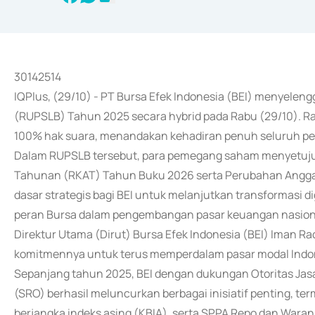
30142514
IQPlus, (29/10) - PT Bursa Efek Indonesia (BEI) menyel
(RUPSLB) Tahun 2025 secara hybrid pada Rabu (29/10). Ra
100% hak suara, menandakan kehadiran penuh seluruh p
Dalam RUPSLB tersebut, para pemegang saham menyetujui
Tahunan (RKAT) Tahun Buku 2026 serta Perubahan Anggar
dasar strategis bagi BEI untuk melanjutkan transformasi d
peran Bursa dalam pengembangan pasar keuangan nasion
Direktur Utama (Dirut) Bursa Efek Indonesia (BEI) Ima
komitmennya untuk terus memperdalam pasar modal Indon
Sepanjang tahun 2025, BEI dengan dukungan Otoritas Jas
(SRO) berhasil meluncurkan berbagai inisiatif penting, t
berjangka indeks asing (KBIA), serta SPPA Repo dan Waran 