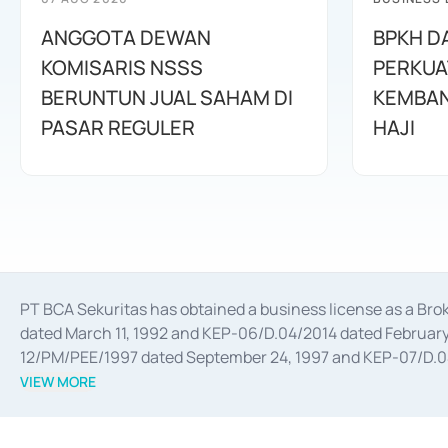
ANGGOTA DEWAN
BPKH D
KOMISARIS NSSS
PERKUA
BERUNTUN JUAL SAHAM DI
KEMBAN
PASAR REGULER
HAJI
PT BCA Sekuritas has obtained a business license as a Br
dated March 11, 1992 and KEP-06/D.04/2014 dated February 
12/PM/PEE/1997 dated September 24, 1997 and KEP-07/D.04/2
divestments, and joint ventures based on the decree of the
VIEW MORE
Advisory Services for mergers, acquisitions, divestments, 
February 3, 2017, and several other business licenses from