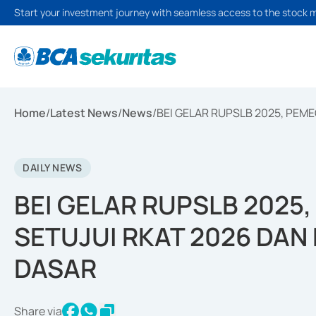
Start your investment journey with seamless access to the stock 
Home
/
Latest News
/
News
/
BEI GELAR RUPSLB 2025, PE
DAILY NEWS
BEI GELAR RUPSLB 202
SETUJUI RKAT 2026 DA
DASAR
Share via