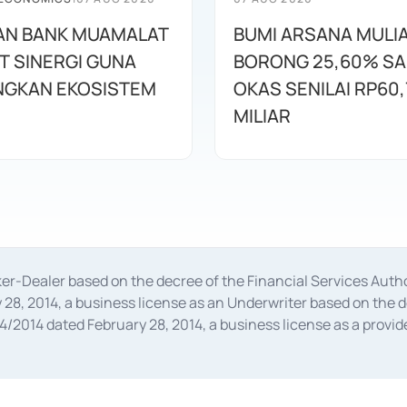
AN BANK MUAMALAT
BUMI ARSANA MULI
T SINERGI GUNA
BORONG 25,60% S
GKAN EKOSISTEM
OKAS SENILAI RP60,
MILIAR
oker-Dealer based on the decree of the Financial Services A
28, 2014, a business license as an Underwriter based on the 
014 dated February 28, 2014, a business license as a provider
 Financial Services Authority Number S-67/PM.21/2014 dated Fe
and joint ventures based on the decision letter of the Financ
 Bank Indonesia, among others as an Intermediary for the Impl