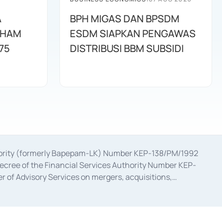
A
BPH MIGAS DAN BPSDM
AHAM
ESDM SIAPKAN PENGAWAS
75
DISTRIBUSI BBM SUBSIDI
uthority (formerly Bapepam-LK) Number KEP-138/PM/1992
decree of the Financial Services Authority Number KEP-
 of Advisory Services on mergers, acquisitions,
bruary 28, 2014, a business license as a provider of
ial Services Authority Number S-67/PM.21/2017 dated
ementation of Certificate of Deposit Transactions in the