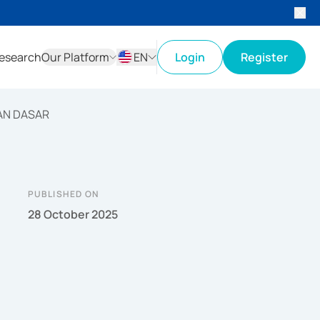
esearch
Our Platform
EN
Login
Register
ID
EN
AN DASAR
PUBLISHED ON
28 October 2025