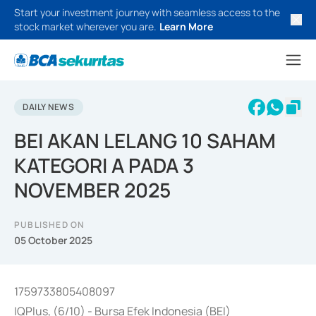
Start your investment journey with seamless access to the
stock market wherever you are.
Learn More
DAILY NEWS
BEI AKAN LELANG 10 SAHAM
KATEGORI A PADA 3
NOVEMBER 2025
PUBLISHED ON
05 October 2025
1759733805408097
IQPlus, (6/10) - Bursa Efek Indonesia (BEI)