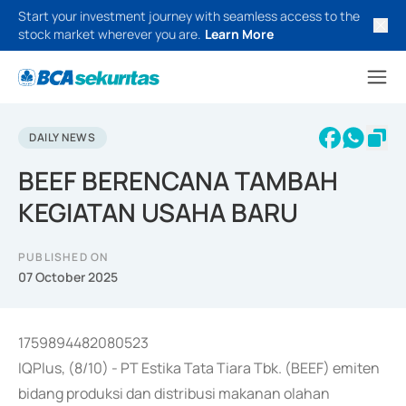
Start your investment journey with seamless access to the
stock market wherever you are.
Learn More
DAILY NEWS
BEEF BERENCANA TAMBAH
KEGIATAN USAHA BARU
PUBLISHED ON
07 October 2025
1759894482080523
IQPlus, (8/10) - PT Estika Tata Tiara Tbk. (BEEF) emiten
bidang produksi dan distribusi makanan olahan