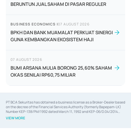
BERUNTUN JUAL SAHAM DI PASAR REGULER
BUSINESS ECONOMICS
|
07 AUGUST 2026
BPKH DAN BANK MUAMALAT PERKUAT SINERGI
GUNA KEMBANGKAN EKOSISTEM HAJI
07 AUGUST 2026
BUMI ARSANA MULIA BORONG 25,60% SAHAM
OKAS SENILAI RP60,75 MILIAR
PT BCA Sekuritas has obtained a business license as a Broker-Dealer based
on the decree of the Financial Services Authority (formerly Bapepam-LK)
Number KEP-138/PM/1992 dated March 11, 1992 and KEP-06/D.04/2014
dated February 28, 2014, a business license as an Underwriter based on the
VIEW MORE
decree of the Financial Services Authority Number KEP-12/PM/PEE/1997
dated September 24, 1997 and KEP-07/D.04/2014 dated February 28, 2014,
a business license as a provider of Advisory Services on mergers,