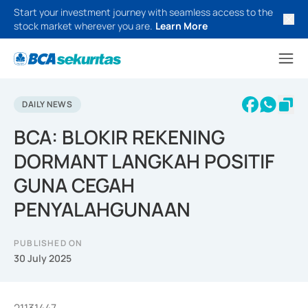
Start your investment journey with seamless access to the
stock market wherever you are.
Learn More
DAILY NEWS
BCA: BLOKIR REKENING
DORMANT LANGKAH POSITIF
GUNA CEGAH
PENYALAHGUNAAN
PUBLISHED ON
30 July 2025