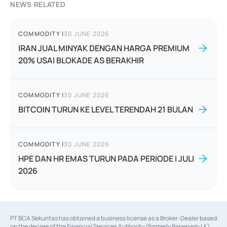
NEWS RELATED
COMMODITY
|
30 JUNE 2026
IRAN JUAL MINYAK DENGAN HARGA PREMIUM
20% USAI BLOKADE AS BERAKHIR
COMMODITY
|
30 JUNE 2026
BITCOIN TURUN KE LEVEL TERENDAH 21 BULAN
COMMODITY
|
30 JUNE 2026
HPE DAN HR EMAS TURUN PADA PERIODE I JULI
2026
PT BCA Sekuritas has obtained a business license as a Broker-Dealer based
on the decree of the Financial Services Authority (formerly Bapepam-LK)