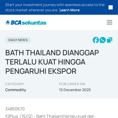
Start your investment journey with seamless access to the
stock market wherever you are.
Learn More
DAILY NEWS
BATH THAILAND DIANGGAP
TERLALU KUAT HINGGA
PENGARUHI EKSPOR
CATEGORY
PUBLISHED ON
Commodity
15 December 2025
34850670
IQPlus, (15/12) - Baht Thailand terlalu kuat dan