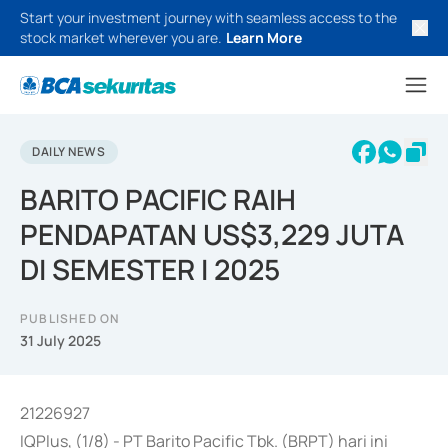
Start your investment journey with seamless access to the
stock market wherever you are.
Learn More
DAILY NEWS
BARITO PACIFIC RAIH
PENDAPATAN US$3,229 JUTA
DI SEMESTER I 2025
PUBLISHED ON
31 July 2025
21226927
IQPlus, (1/8) - PT Barito Pacific Tbk. (BRPT) hari ini