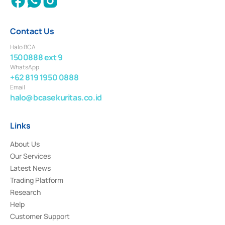
Contact Us
Halo BCA
1500888 ext 9
WhatsApp
+62 819 1950 0888
Email
halo@bcasekuritas.co.id
Links
About Us
Our Services
Latest News
Trading Platform
Research
Help
Customer Support