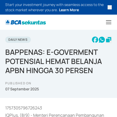
Start your investment journey with seamless access to the
stock market wherever you are.
Learn More
DAILY NEWS
BAPPENAS: E-GOVERMENT
POTENSIAL HEMAT BELANJA
APBN HINGGA 30 PERSEN
PUBLISHED ON
07 September 2025
1757305796726243
IQPlus, (8/9) - Menteri Perencanaan Pembangunan