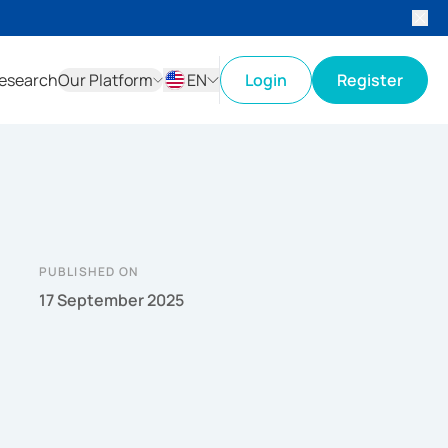
esearch
Our Platform
EN
Login
Register
ID
EN
PUBLISHED ON
17 September 2025