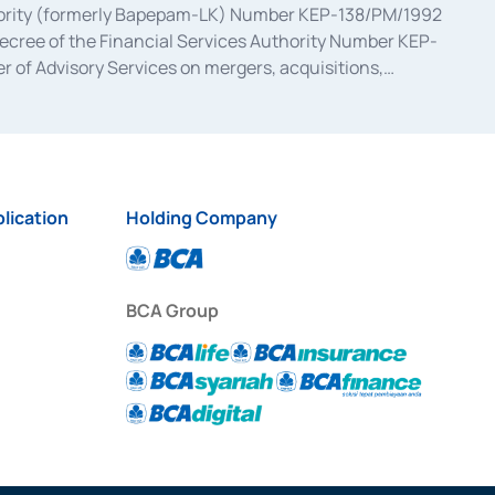
uthority (formerly Bapepam-LK) Number KEP-138/PM/1992
decree of the Financial Services Authority Number KEP-
 of Advisory Services on mergers, acquisitions,
bruary 28, 2014, a business license as a provider of
ial Services Authority Number S-67/PM.21/2017 dated
ementation of Certificate of Deposit Transactions in the
ion for the Issuance, Transaction, and Administration and
lication
Holding Company
BCA Group