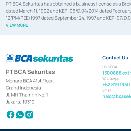
PT BCA Sekuritas has obtained a business license as a Br
dated March 11, 1992 and KEP-06/D.04/2014 dated February 
12/PM/PEE/1997 dated September 24, 1997 and KEP-07/D.04/2
divestments, and joint ventures based on the decree of the
VIEW MORE
Advisory Services for mergers, acquisitions, divestments, 
February 3, 2017, and several other business licenses from
Money Market whose license was issued in 2017 and other b
Settlement of Commercial Paper Transactions whose licens
Contact Us
Halo BCA
PT BCA Sekuritas
1500888 ext 
WhatsApp
Menara BCA 41st Floor,
+62 819 1950
Grand Indonesia
Email
Jl. MH Thamrin No. 1
halo@bcaseku
Jakarta 10310