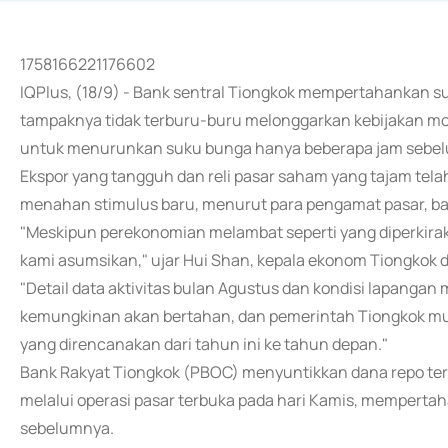
1758166221176602
IQPlus, (18/9) - Bank sentral Tiongkok mempertahankan s
tampaknya tidak terburu-buru melonggarkan kebijakan m
untuk menurunkan suku bunga hanya beberapa jam sebe
Ekspor yang tangguh dan reli pasar saham yang tajam te
menahan stimulus baru, menurut para pengamat pasar, ba
"Meskipun perekonomian melambat seperti yang diperkira
kami asumsikan," ujar Hui Shan, kepala ekonom Tiongkok 
"Detail data aktivitas bulan Agustus dan kondisi lapang
kemungkinan akan bertahan, dan pemerintah Tiongkok m
yang direncanakan dari tahun ini ke tahun depan."
Bank Rakyat Tiongkok (PBOC) menyuntikkan dana repo terbal
melalui operasi pasar terbuka pada hari Kamis, mempertah
sebelumnya.