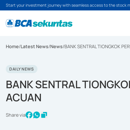
Start your investment journey with seamless access to the stock 
Home
/
Latest News
/
News
/
BANK SENTRAL TIONGKOK PE
DAILY NEWS
BANK SENTRAL TIONGK
ACUAN
Share via