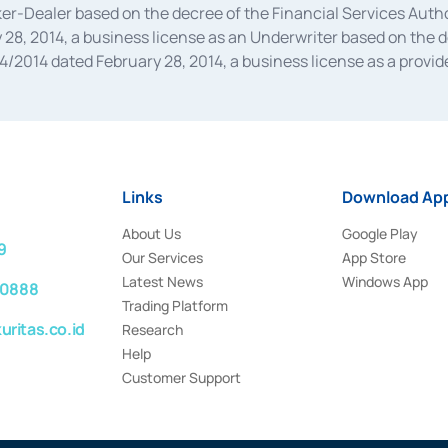
oker-Dealer based on the decree of the Financial Services A
28, 2014, a business license as an Underwriter based on the 
014 dated February 28, 2014, a business license as a provider
 Financial Services Authority Number S-67/PM.21/2014 dated Fe
and joint ventures based on the decision letter of the Financ
 Bank Indonesia, among others as an Intermediary for the Impl
usiness licenses from Bank Indonesia as a Supporting Institut
e was issued in 2018.
Links
Download App
About Us
Google Play
9
Our Services
App Store
Latest News
Windows App
 0888
Trading Platform
ritas.co.id
Research
Help
Customer Support