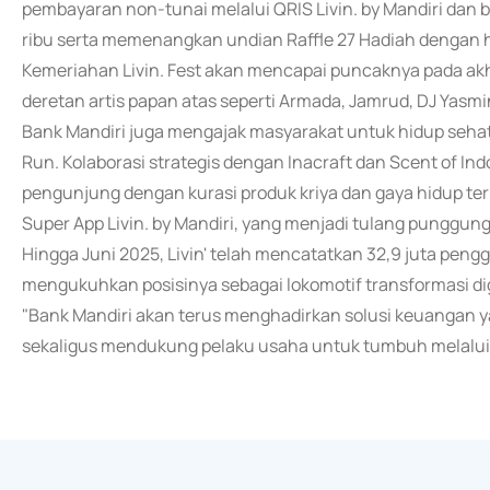
pembayaran non-tunai melalui QRIS Livin. by Mandiri d
ribu serta memenangkan undian Raffle 27 Hadiah dengan h
Kemeriahan Livin. Fest akan mencapai puncaknya pada ak
deretan artis papan atas seperti Armada, Jamrud, DJ Yasmin
Bank Mandiri juga mengajak masyarakat untuk hidup sehat 
Run. Kolaborasi strategis dengan Inacraft dan Scent of 
pengunjung dengan kurasi produk kriya dan gaya hidup ter
Super App Livin. by Mandiri, yang menjadi tulang punggung
Hingga Juni 2025, Livin' telah mencatatkan 32,9 juta peng
mengukuhkan posisinya sebagai lokomotif transformasi digi
"Bank Mandiri akan terus menghadirkan solusi keuangan 
sekaligus mendukung pelaku usaha untuk tumbuh melalui si