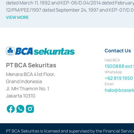
dated March 11, 1992 and KEP-06/D.04/2014 dated February 
12/PM/PEE/1997 dated September 24, 1997 and KEP-07/D.04/2
divestments, and joint ventures based on the decree of the
VIEW MORE
Advisory Services for mergers, acquisitions, divestments, 
February 3, 2017, and several other business licenses from
Money Market whose license was issued in 2017 and other b
Settlement of Commercial Paper Transactions whose licens
Contact Us
Halo BCA
PT BCA Sekuritas
1500888 ext 
WhatsApp
Menara BCA 41st Floor,
+62 819 1950
Grand Indonesia
Email
Jl. MH Thamrin No. 1
halo@bcaseku
Jakarta 10310
PT BCA Sekuritas is licensed and supervised by the Financial Servic