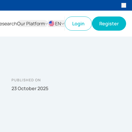
esearch
Our Platform
EN
Login
Register
ID
EN
PUBLISHED ON
23 October 2025