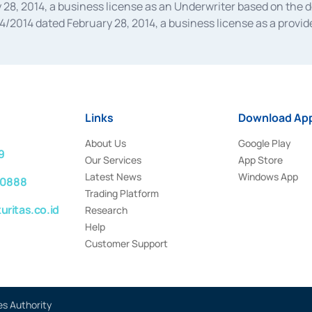
28, 2014, a business license as an Underwriter based on the 
014 dated February 28, 2014, a business license as a provider
 Financial Services Authority Number S-67/PM.21/2014 dated Fe
and joint ventures based on the decision letter of the Financ
 Bank Indonesia, among others as an Intermediary for the Impl
usiness licenses from Bank Indonesia as a Supporting Institut
e was issued in 2018.
Links
Download App
About Us
Google Play
9
Our Services
App Store
Latest News
Windows App
 0888
Trading Platform
ritas.co.id
Research
Help
Customer Support
es Authority