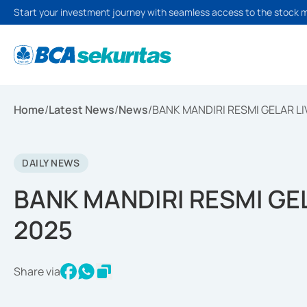
Start your investment journey with seamless access to the stock 
Home
/
Latest News
/
News
/
BANK MANDIRI RESMI GELAR LI
DAILY NEWS
BANK MANDIRI RESMI GE
2025
Share via