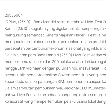
29556964
IQPlus, (23/10) - Bank Mandiri resmi membuka Livin. Fest 
Kamis (23/10). Kegiatan yang digelar untuk memperingati
mengusung semangat .Sinergi Majukan Negeri.. Festival y
menghadirkan kolaborasi sektor perbankan, usaha produkt
percepatan pertumbuhan ekonomi nasional yang inklusif d
Dalam siaran pers Bank Mandiri (23/10) Livin' Fest Medan 
mempertemukan lebih dari 200 pelaku usaha dari berbagai se
hingga UMKM binaan dengan puluhan ribu masyarakat. Tidak
secara unik mengintegrasikan Government Hub, yang menye
kependudukan, perpanjangan SIM, permohonan paspor, konsu
Dalam sambutan pembukaannya, Regional CEO I/Sumatera 
bahwa Livin' Fest adalah sebuah panggung untuk semua. m
kolaboratif yang mempertemukan pelaku usaha lokal deng