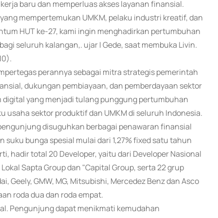
kerja baru dan memperluas akses layanan finansial.
asi yang mempertemukan UMKM, pelaku industri kreatif, dan
entum HUT ke-27, kami ingin menghadirkan pertumbuhan
gi seluruh kalangan,. ujar I Gede, saat membuka Livin.
10).
empertegas perannya sebagai mitra strategis pemerintah
nansial, dukungan pembiayaan, dan pemberdayaan sektor
m digital yang menjadi tulang punggung pertumbuhan
ku usaha sektor produktif dan UMKM di seluruh Indonesia.
 pengunjung disuguhkan berbagai penawaran finansial
 suku bunga spesial mulai dari 1,27% fixed satu tahun
, hadir total 20 Developer, yaitu dari Developer Nasional
Lokal Sapta Group dan "Capital Group, serta 22 grup
ai, Geely, GMW, MG, Mitsubishi, Mercedez Benz dan Asco
raan roda dua dan roda empat.
igital. Pengunjung dapat menikmati kemudahan