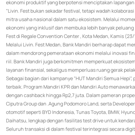
ekonomi produktif yang berpotensi menciptakan lapangan 
"Livin. Fest bukan sekadar festival, tetapi wadah kolabor
mitra usaha nasional dalam satu ekosistem. Melalui mom
ekonomi yang inklusif dan membuka lebih banyak peluang ba
Fest di Regale Convention Center , Kota Medan, Kamis (23/
Melalui Livin. Fest Medan, Bank Mandiri berharap dapat m
dalam mendorong pemerataan ekonomi melalui inovasi fi
riil. Bank Mandiri juga berkomitmen memperkuat ekosiste
layanan finansial, sekaligus memperluas ruang gerak pela
Sebagai bagian dari kampanye "HUT Mandiri Semua Hepi",
terbaik. Program Mandiri KPR dan Mandiri Auto menawarkan
dengan cashback hingga Rp2,7 juta. Dalam pameran properti
Ciputra Group dan .Agung Podomoro Land, serta Developer 
otomotif seperti BYD Indonesia, Tunas Toyota, BMW, Hyund
Daihatsu, lengkap dengan fasilitas test drive untuk kenda
Seluruh transaksi di dalam festival terintegrasi secara d