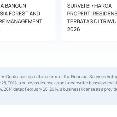
EA BANGUN
SURVEI BI : HARGA
SIA FOREST AND
PROPERTI RESIDENS
IRE MANAGEMENT
TERBATAS DI TRIWUL
R
2026
oker-Dealer based on the decree of the Financial Services A
28, 2014, a business license as an Underwriter based on the 
014 dated February 28, 2014, a business license as a provider
 Financial Services Authority Number S-67/PM.21/2014 dated Fe
and joint ventures based on the decision letter of the Financ
 Bank Indonesia, among others as an Intermediary for the Impl
usiness licenses from Bank Indonesia as a Supporting Institut