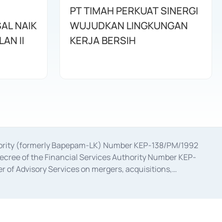
PT TIMAH PERKUAT SINERGI
AL NAIK
WUJUDKAN LINGKUNGAN
AN II
KERJA BERSIH
uthority (formerly Bapepam-LK) Number KEP-138/PM/1992
decree of the Financial Services Authority Number KEP-
 of Advisory Services on mergers, acquisitions,
bruary 28, 2014, a business license as a provider of
ial Services Authority Number S-67/PM.21/2017 dated
ementation of Certificate of Deposit Transactions in the
ion for the Issuance, Transaction, and Administration and