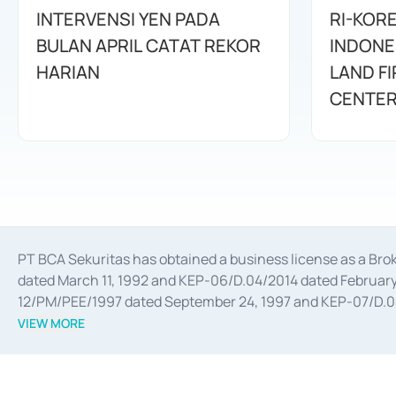
INTERVENSI YEN PADA
RI-KOR
BULAN APRIL CATAT REKOR
INDONE
HARIAN
LAND F
CENTE
PT BCA Sekuritas has obtained a business license as a Br
dated March 11, 1992 and KEP-06/D.04/2014 dated February 
12/PM/PEE/1997 dated September 24, 1997 and KEP-07/D.04/2
divestments, and joint ventures based on the decree of the
VIEW MORE
Advisory Services for mergers, acquisitions, divestments, 
February 3, 2017, and several other business licenses from
Money Market whose license was issued in 2017 and other b