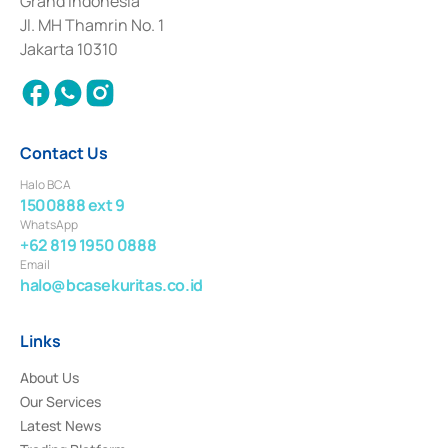
Grand Indonesia
2017 and other business licenses from Bank Indonesia as a Supporting
Institution for the Issuance, Transaction, and Administration and
Jl. MH Thamrin No. 1
Settlement of Commercial Paper Transactions whose license was issued in
Jakarta 10310
2018.
Contact Us
Halo BCA
1500888 ext 9
WhatsApp
+62 819 1950 0888
Email
halo@bcasekuritas.co.id
Links
About Us
Our Services
Latest News