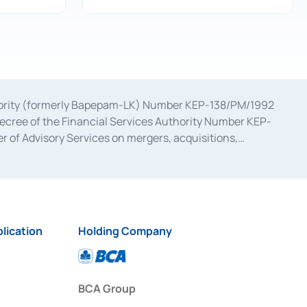
uthority (formerly Bapepam-LK) Number KEP-138/PM/1992
decree of the Financial Services Authority Number KEP-
 of Advisory Services on mergers, acquisitions,
bruary 28, 2014, a business license as a provider of
ial Services Authority Number S-67/PM.21/2017 dated
ementation of Certificate of Deposit Transactions in the
ion for the Issuance, Transaction, and Administration and
lication
Holding Company
BCA Group