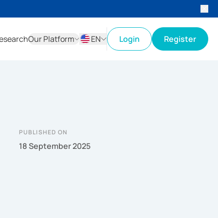
esearch
Our Platform
EN
Login
Register
ID
EN
PUBLISHED ON
18 September 2025