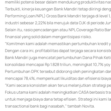
memiliki potensi besar dalam mendukung produktivitas nas
Terbukti, kinerja keuangan Bank Mandiri tetap diiringi den
Performing Loan/NPL) Gross Bank Mandiri terjaga di level 1
industri sebesar 2,22% bila merujuk data OJK di periode Ju
Selain itu, rasio pencadangan atau NPL Coverage Ratio 
finansial yang solid dalam mengantisipasi risiko.
"Komitmen kami adalah memastikan pertumbuhan kredit ya
Dengan cara ini, profitabilitas dapat terjaga secara konsist
Bank Mandiri juga mencatat pertumbuhan Dana Pihak Ketiga
konsolidasi mencapai Rp 1.828 triliun, meningkat 10,7% yoy 
Pertumbuhan DPK tersebut didorong oleh peningkatan da
mencapai 78,4%, memperkuat likuiditas dan efisiensi biaya
"Kami secara konsisten akan terus melanjutkan strategi p
Fokus utama kami adalah meningkatkan CASA berbasis tran
untuk menjaga biaya dana tetap efisien. Strategi ini kami 
transactional bank bagi nasabah," tambah Novita.