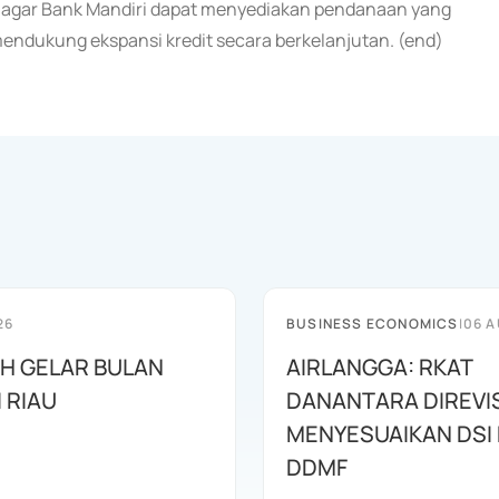
ng agar Bank Mandiri dapat menyediakan pendanaan yang
 mendukung ekspansi kredit secara berkelanjutan. (end)
26
BUSINESS ECONOMICS
|
06 A
AH GELAR BULAN
AIRLANGGA: RKAT
I RIAU
DANANTARA DIREVIS
MENYESUAIKAN DSI
DDMF