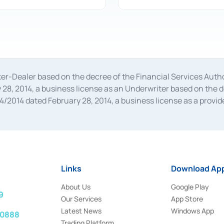
oker-Dealer based on the decree of the Financial Services A
28, 2014, a business license as an Underwriter based on the 
014 dated February 28, 2014, a business license as a provider
 Financial Services Authority Number S-67/PM.21/2014 dated Fe
and joint ventures based on the decision letter of the Financ
 Bank Indonesia, among others as an Intermediary for the Impl
usiness licenses from Bank Indonesia as a Supporting Institut
e was issued in 2018.
Links
Download App
About Us
Google Play
9
Our Services
App Store
Latest News
Windows App
 0888
Trading Platform