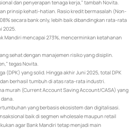
ional dan penyerapan tenaga kerja," tambah Novita.
gan prinsip kehati-hatian. Rasio kredit bermasalah (Non-
,08% secara bank only, lebih baik dibandingkan rata-rata
ni 2025.
Bank Mandiri mencapai 273%, mencerminkan ketahanan
ng sehat dengan manajemen risiko yang disiplin.
en," tegas Novita.
 (DPK) yang solid. Hingga akhir Juni 2025, total DPK
dan berhasil tumbuh di atas rata-rata industri.
na murah (Current Account Saving Account/CASA) yang
 dana.
ertumbuhan yang berbasis ekosistem dan digitalisasi.
saksional baik di segmen wholesale maupun retail
lakukan agar Bank Mandiri tetap menjadi main