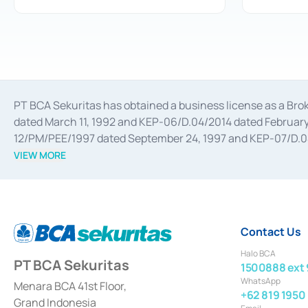
PT BCA Sekuritas has obtained a business license as a Br
dated March 11, 1992 and KEP-06/D.04/2014 dated February 
12/PM/PEE/1997 dated September 24, 1997 and KEP-07/D.04/2
divestments, and joint ventures based on the decree of the
VIEW MORE
Advisory Services for mergers, acquisitions, divestments, 
February 3, 2017, and several other business licenses from
Money Market whose license was issued in 2017 and other b
Settlement of Commercial Paper Transactions whose licens
Contact Us
Halo BCA
PT BCA Sekuritas
1500888 ext 
WhatsApp
Menara BCA 41st Floor,
+62 819 1950
Grand Indonesia