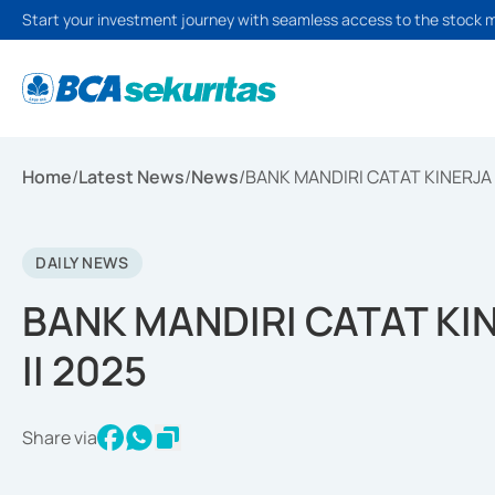
Start your investment journey with seamless access to the stock 
Home
/
Latest News
/
News
/
BANK MANDIRI CATAT KINERJA S
DAILY NEWS
BANK MANDIRI CATAT KIN
II 2025
Share via