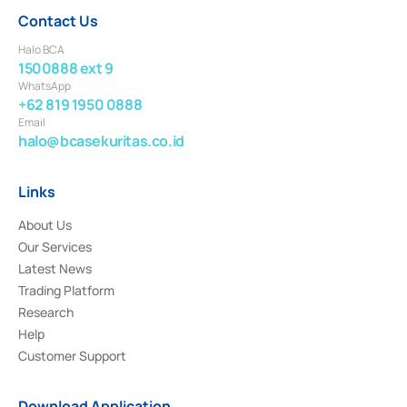
Contact Us
Halo BCA
1500888 ext 9
WhatsApp
+62 819 1950 0888
Email
halo@bcasekuritas.co.id
Links
About Us
Our Services
Latest News
Trading Platform
Research
Help
Customer Support
Download Application