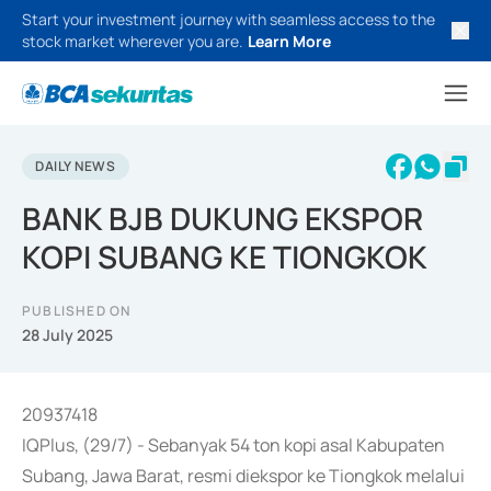
Start your investment journey with seamless access to the
stock market wherever you are.
Learn More
DAILY NEWS
BANK BJB DUKUNG EKSPOR
KOPI SUBANG KE TIONGKOK
PUBLISHED ON
28 July 2025
20937418
IQPlus, (29/7) - Sebanyak 54 ton kopi asal Kabupaten
Subang, Jawa Barat, resmi diekspor ke Tiongkok melalui