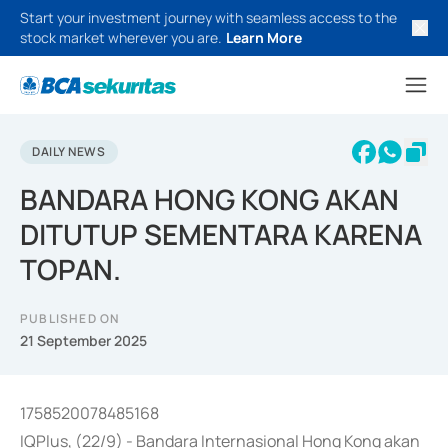
Start your investment journey with seamless access to the
stock market wherever you are.
Learn More
DAILY NEWS
BANDARA HONG KONG AKAN
DITUTUP SEMENTARA KARENA
TOPAN.
PUBLISHED ON
21 September 2025
1758520078485168
IQPlus, (22/9) - Bandara Internasional Hong Kong akan