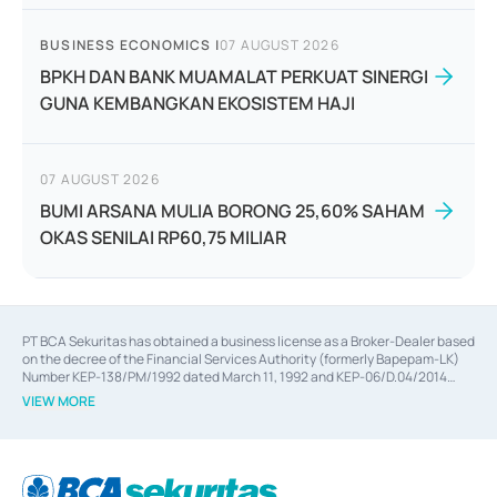
BUSINESS ECONOMICS
|
07 AUGUST 2026
BPKH DAN BANK MUAMALAT PERKUAT SINERGI
GUNA KEMBANGKAN EKOSISTEM HAJI
07 AUGUST 2026
BUMI ARSANA MULIA BORONG 25,60% SAHAM
OKAS SENILAI RP60,75 MILIAR
PT BCA Sekuritas has obtained a business license as a Broker-Dealer based
on the decree of the Financial Services Authority (formerly Bapepam-LK)
Number KEP-138/PM/1992 dated March 11, 1992 and KEP-06/D.04/2014
dated February 28, 2014, a business license as an Underwriter based on the
VIEW MORE
decree of the Financial Services Authority Number KEP-12/PM/PEE/1997
dated September 24, 1997 and KEP-07/D.04/2014 dated February 28, 2014,
a business license as a provider of Advisory Services on mergers,
acquisitions, divestments, and joint ventures based on the decree of the
Financial Services Authority Number S-67/PM.21/2014 dated February 28,