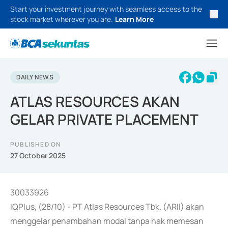
Start your investment journey with seamless access to the
stock market wherever you are.
Learn More
DAILY NEWS
ATLAS RESOURCES AKAN
GELAR PRIVATE PLACEMENT
PUBLISHED ON
27 October 2025
30033926
IQPlus, (28/10) - PT Atlas Resources Tbk. (ARII) akan
menggelar penambahan modal tanpa hak memesan