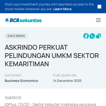
Start your investment journey with seamless access to the
stock market wherever you are.
Learn More
DAILY NEWS
ASKRINDO PERKUAT
PELINDUNGAN UMKM SEKTOR
KEMARITIMAN
CATEGORY
PUBLISHED ON
Business Economics
14 December 2025
34835015
IQPlus, (15/12) - Sektor Kelautan Indonesia yang kaya