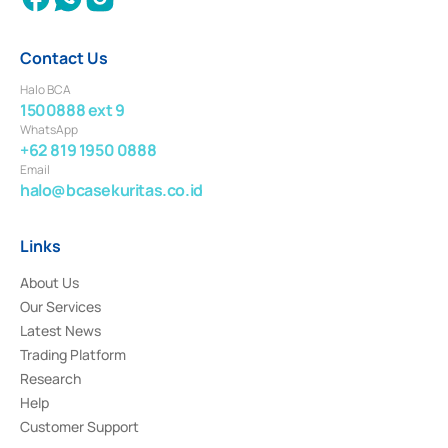
Contact Us
Halo BCA
1500888 ext 9
WhatsApp
+62 819 1950 0888
Email
halo@bcasekuritas.co.id
Links
About Us
Our Services
Latest News
Trading Platform
Research
Help
Customer Support