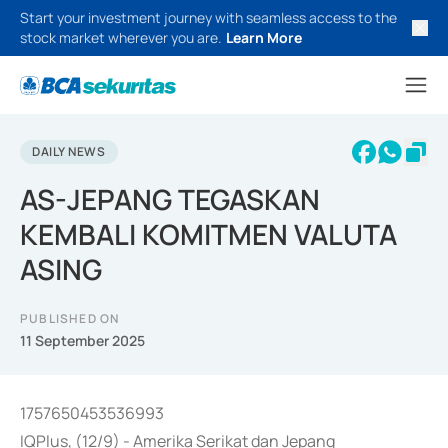
Start your investment journey with seamless access to the
stock market wherever you are.
Learn More
DAILY NEWS
AS-JEPANG TEGASKAN
KEMBALI KOMITMEN VALUTA
ASING
PUBLISHED ON
11 September 2025
1757650453536993
IQPlus, (12/9) - Amerika Serikat dan Jepang