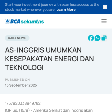
Start your investment journey with seamless access to the
stock market wherever you are.
Learn More
DAILY NEWS
AS-INGGRIS UMUMKAN
KESEPAKATAN ENERGI DAN
TEKNOLOGI
PUBLISHED ON
15 September 2025
1757920338949782
IQPlus, (15/9) - Amerika Serikat dan Inggris akan