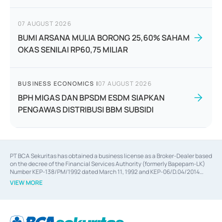
07 AUGUST 2026
BUMI ARSANA MULIA BORONG 25,60% SAHAM
OKAS SENILAI RP60,75 MILIAR
BUSINESS ECONOMICS
|
07 AUGUST 2026
BPH MIGAS DAN BPSDM ESDM SIAPKAN
PENGAWAS DISTRIBUSI BBM SUBSIDI
PT BCA Sekuritas has obtained a business license as a Broker-Dealer based
on the decree of the Financial Services Authority (formerly Bapepam-LK)
Number KEP-138/PM/1992 dated March 11, 1992 and KEP-06/D.04/2014
dated February 28, 2014, a business license as an Underwriter based on the
VIEW MORE
decree of the Financial Services Authority Number KEP-12/PM/PEE/1997
dated September 24, 1997 and KEP-07/D.04/2014 dated February 28, 2014,
a business license as a provider of Advisory Services on mergers,
acquisitions, divestments, and joint ventures based on the decree of the
Financial Services Authority Number S-67/PM.21/2014 dated February 28,