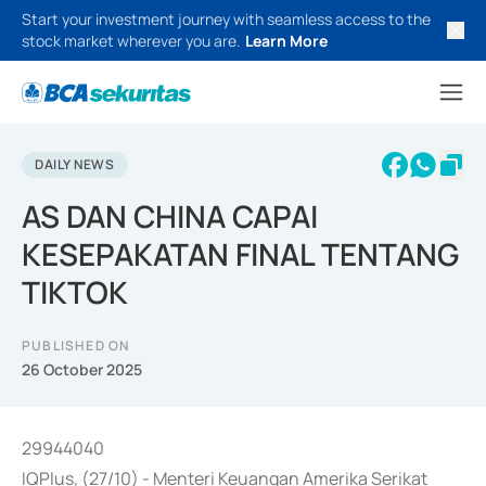
Start your investment journey with seamless access to the
stock market wherever you are.
Learn More
DAILY NEWS
AS DAN CHINA CAPAI
KESEPAKATAN FINAL TENTANG
TIKTOK
PUBLISHED ON
26 October 2025
29944040
IQPlus, (27/10) - Menteri Keuangan Amerika Serikat